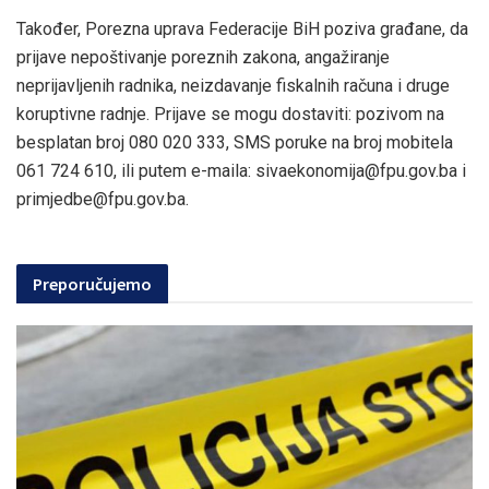
Također, Porezna uprava Federacije BiH poziva građane, da
prijave nepoštivanje poreznih zakona, angažiranje
neprijavljenih radnika, neizdavanje fiskalnih računa i druge
koruptivne radnje. Prijave se mogu dostaviti: pozivom na
besplatan broj 080 020 333, SMS poruke na broj mobitela
061 724 610, ili putem e-maila: sivaekonomija@fpu.gov.ba i
primjedbe@fpu.gov.ba.
Preporučujemo