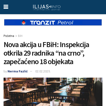
Početna
BIH
Nova akcija u FBiH: Inspekcija
otkrila 29 radnika “na crno”,
zapečaćeno 18 objekata
by
Nerma Fazlić
02.02.2025.