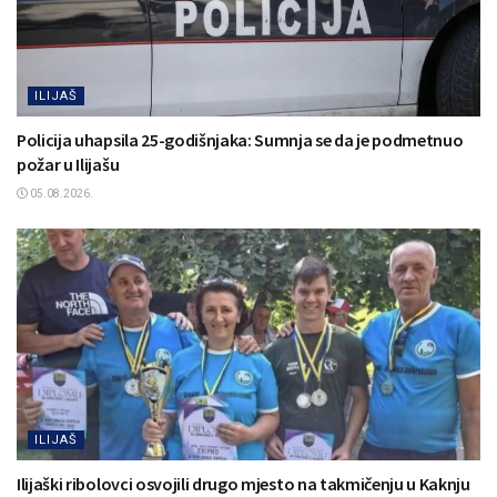
ILIJAŠ
Policija uhapsila 25-godišnjaka: Sumnja se da je podmetnuo
požar u Ilijašu
05.08.2026.
ILIJAŠ
Ilijaški ribolovci osvojili drugo mjesto na takmičenju u Kaknju