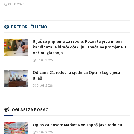
04.08.2026.
PREPORUČUJEMO
Ilijaš se priprema za izbore: Poznata prva imena
kandidata, a birače očekuju i značajne promjene u
načinu glasanja
07.08.2026.
Održana 21. redovna sjednica Općinskog vijeća
Ilijaš
04.08.2026.
OGLASI ZA POSAO
Oglas za posao: Market MAK zapošljava radnicu
30.07.2026.