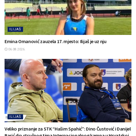
ILIJAŠ
Emina Omanović zauzela 17. mjesto: Ilijaš je uz nju
06.08.2026.
ILIJAŠ
Veliko priznanje za STK “Hašim Spahić”: Dino Čustović i Danijel
Barić dio stručnog tima Internacionalnog kampa u Hrvatskoj