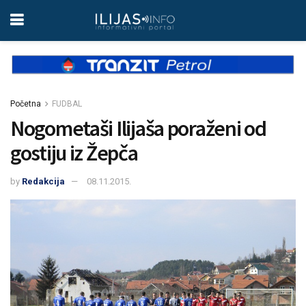
Početna
FUDBAL
Nogometaši Ilijaša poraženi od
gostiju iz Žepča
by
Redakcija
08.11.2015.