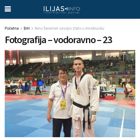
Početna
BIH
Nino Šeremet osvojio zlato u Innsbrucku
Fotografija – vodoravno – 23