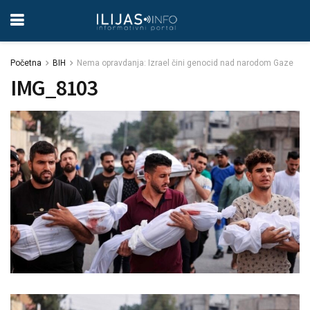
Početna
BIH
Nema opravdanja: Izrael čini genocid nad narodom Gaze
IMG_8103