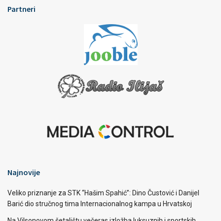
Partneri
Najnovije
Veliko priznanje za STK “Hašim Spahić”: Dino Čustović i Danijel
Barić dio stručnog tima Internacionalnog kampa u Hrvatskoj
Na Vilsonovom šetalištu večeras izložba luksuznih i sportskih