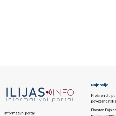
Najnovije
Proširen dio put
povezanost Ilij
Ekostan Fojnic
Informativni portal.
malonogometno