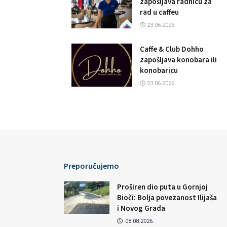
zapošljava radnicu za
rad u caffeu
23.06.2026.
Caffe & Club Dohho
zapošljava konobara ili
konobaricu
23.06.2026.
Preporučujemo
Proširen dio puta u Gornjoj
Bioči: Bolja povezanost Ilijaša
i Novog Grada
08.08.2026.