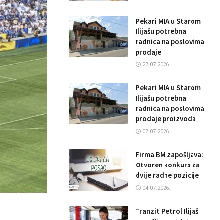
Pekari MIA u Starom
Ilijašu potrebna
radnica na poslovima
prodaje
27.07.2026.
Pekari MIA u Starom
Ilijašu potrebna
radnica na poslovima
prodaje proizvoda
07.07.2026.
Firma BM zapošljava:
Otvoren konkurs za
dvije radne pozicije
04.07.2026.
Tranzit Petrol Ilijaš