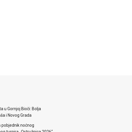
a u Gornjoj Bioči: Bolja
aša i Novog Grada
a pobjednik noćnog
g turnira „Ostružnica 2026“