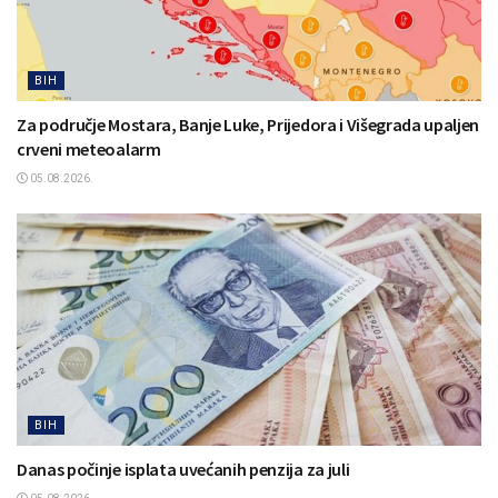
BIH
Za područje Mostara, Banje Luke, Prijedora i Višegrada upaljen
crveni meteoalarm
05.08.2026.
BIH
Danas počinje isplata uvećanih penzija za juli