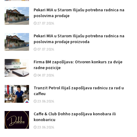
Pekari MIA u Starom Ilijašu potrebna radnica na
poslovima prodaje
27.07.2026.
Pekari MIA u Starom Ilijašu potrebna radnica na
poslovima prodaje proizvoda
07.07.2026.
Firma BM zapošljava: Otvoren konkurs za dvije
radne pozicije
04.07.2026.
Tranzit Petrol Ilijaš zapošljava radnicu za rad u
caffeu
23.06.2026.
Caffe & Club Dohho zapošljava konobara ili
konobaricu
23.06.2026.