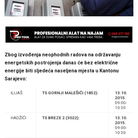
Zbog izvođenja neophodnih radova na održavanju
energetskih postrojenja danas će bez električne
energije biti sljedeća naseljena mjesta u Kantonu
Sarajevo:
ILIJAŠ
TS GORNJI MALEŠIĆI (1852):
13.10.
2015.
09:00-
10:30
HADŽIĆI
TS BREZE 2 (3022):
13.10.
2015.
09:00-
10:30