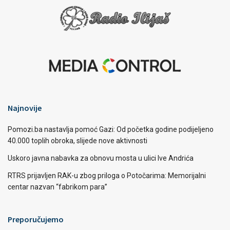
Najnovije
Pomozi.ba nastavlja pomoć Gazi: Od početka godine podijeljeno
40.000 toplih obroka, slijede nove aktivnosti
Uskoro javna nabavka za obnovu mosta u ulici Ive Andrića
RTRS prijavljen RAK-u zbog priloga o Potočarima: Memorijalni
centar nazvan “fabrikom para”
Preporučujemo