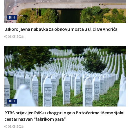
BIH
Uskoro javna nabavka za obnovu mosta u ulici Ive Andrića
05.08.2026.
BIH
RTRS prijavljen RAK-u zbog priloga o Potočarima: Memorijalni
centar nazvan “fabrikom para”
05.08.2026.