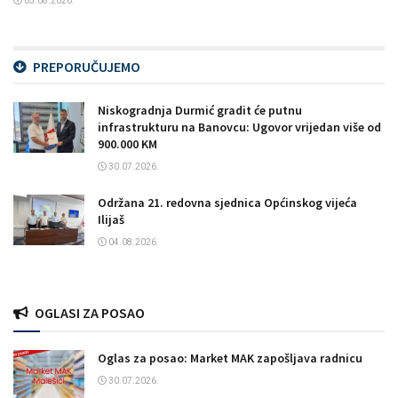
05.08.2026.
PREPORUČUJEMO
Niskogradnja Durmić gradit će putnu
infrastrukturu na Banovcu: Ugovor vrijedan više od
900.000 KM
30.07.2026.
Održana 21. redovna sjednica Općinskog vijeća
Ilijaš
04.08.2026.
OGLASI ZA POSAO
Oglas za posao: Market MAK zapošljava radnicu
30.07.2026.