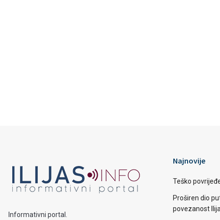
Najnovije
Teško povrijeđen
Proširen dio put
povezanost Ilij
Informativni portal.