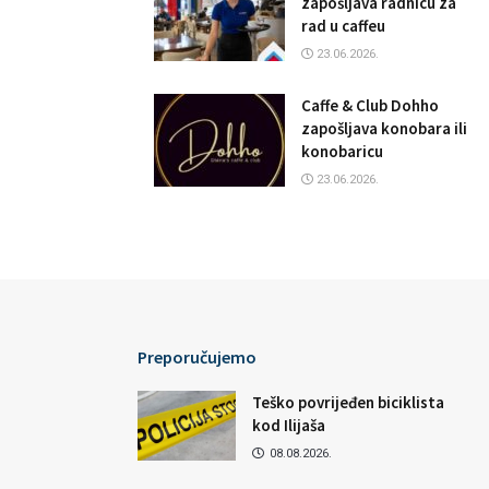
zapošljava radnicu za
rad u caffeu
23.06.2026.
Caffe & Club Dohho
zapošljava konobara ili
konobaricu
23.06.2026.
Preporučujemo
Teško povrijeđen biciklista
kod Ilijaša
08.08.2026.