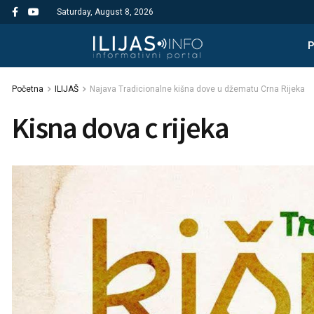
Saturday, August 8, 2026
Početna
ILIJAŠ
Najava Tradicionalne kišna dove u džematu Crna Rijeka
Kisna dova c rijeka