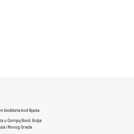
 biciklista kod Ilijaša
a u Gornjoj Bioči: Bolja
aša i Novog Grada