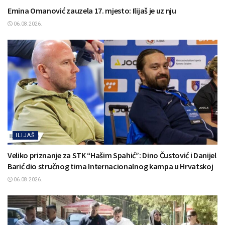
Emina Omanović zauzela 17. mjesto: Ilijaš je uz nju
06.08.2026.
ILIJAŠ
Veliko priznanje za STK “Hašim Spahić”: Dino Čustović i Danijel
Barić dio stručnog tima Internacionalnog kampa u Hrvatskoj
06.08.2026.