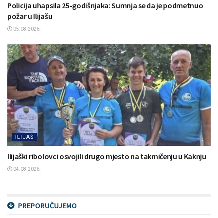
Policija uhapsila 25-godišnjaka: Sumnja se da je podmetnuo
požar u Ilijašu
05.08.2026.
ILIJAŠ
Ilijaški ribolovci osvojili drugo mjesto na takmičenju u Kaknju
04.08.2026.
PREPORUČUJEMO