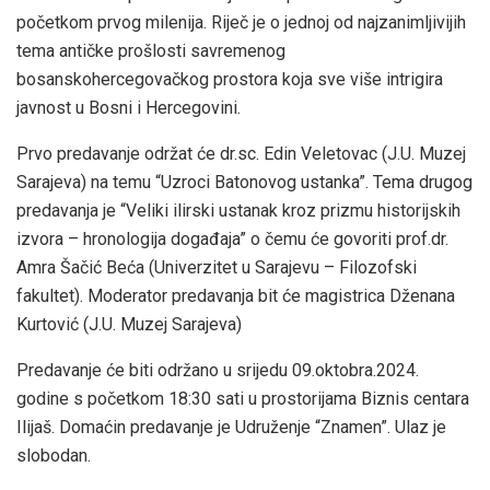
početkom prvog milenija. Riječ je o jednoj od najzanimljivijih
tema antičke prošlosti savremenog
bosanskohercegovačkog prostora koja sve više intrigira
javnost u Bosni i Hercegovini.
Prvo predavanje održat će dr.sc. Edin Veletovac (J.U. Muzej
Sarajeva) na temu “Uzroci Batonovog ustanka”. Tema drugog
predavanja je “Veliki ilirski ustanak kroz prizmu historijskih
izvora – hronologija događaja” o čemu će govoriti prof.dr.
Amra Šačić Beća (Univerzitet u Sarajevu – Filozofski
fakultet). Moderator predavanja bit će magistrica Dženana
Kurtović (J.U. Muzej Sarajeva)
Predavanje će biti održano u srijedu 09.oktobra.2024.
godine s početkom 18:30 sati u prostorijama Biznis centara
Ilijaš. Domaćin predavanje je Udruženje “Znamen”. Ulaz je
slobodan.