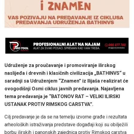
Udruženje za proučavanje i promoviranje ilirskog
naslijeđa i drevnih i klasičnih civilizacija „BATHINVS“ u
saradnji sa Udruženjem “Znamen” iz Ilijaša realizirat će
ovogodišnji Osmi ciklus javnih predavanja. Najavljena
tema predavanja je “BATONOV RAT – VELIKI ILIRSKI
USTANAK PROTIV RIMSKOG CARSTVA”.
Cilj predavanje je da se na temelju izvorne građe i rezultata
arheoloških istraživanja predstave događaji koji su obilježili
borbu ilirskih i panonskih zajednica protiv Rimskog carstva