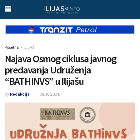
Početna
ILIJAŠ
Najava Osmog ciklusa javnog
predavanja Udruženja
“BATHINVS” u Ilijašu
by
Redakcija
08.10.2024.