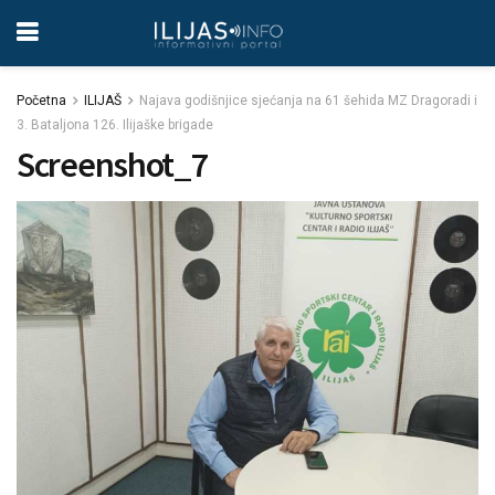
Početna
ILIJAŠ
Najava godišnjice sjećanja na 61 šehida MZ Dragoradi i
3. Bataljona 126. Ilijaške brigade
Screenshot_7