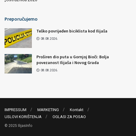
Preporučujemo
Teško povrijeđen biciklista kod Ilijaša
08.08.2026.
Proširen dio puta u Gornjoj Bioči: Bolja
povezanost Ilijaša i Novog Grada
08.08.2026.
IMPRESSUM
MARKETING
Kontakt
USLOVI KORIŠTENJA
OGLASI ZA POSAO
© 2025 IlijasInfo