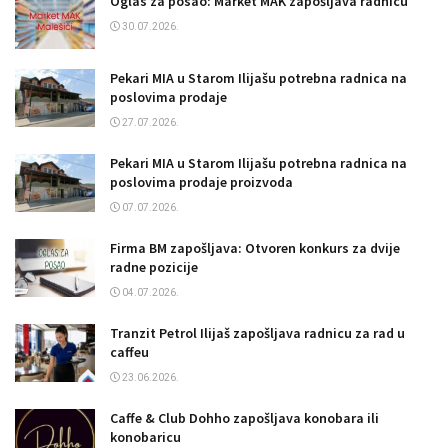
Oglas za posao: Market MAK zapošljava radnicu
30.07.2026.
Pekari MIA u Starom Ilijašu potrebna radnica na
poslovima prodaje
27.07.2026.
Pekari MIA u Starom Ilijašu potrebna radnica na
poslovima prodaje proizvoda
07.07.2026.
Firma BM zapošljava: Otvoren konkurs za dvije
radne pozicije
04.07.2026.
Tranzit Petrol Ilijaš zapošljava radnicu za rad u
caffeu
23.06.2026.
Caffe & Club Dohho zapošljava konobara ili
konobaricu