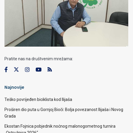
Pratite nas na društvenim mrežama:
Najnovije
Teško povrijeđen biciklista kod Ilijaša
Proširen dio puta u Gornjoj Bioči: Bolja povezanost Ilijaša i Novog
Grada
Ekostan Fojnica pobjednik noćnog malonogometnog turnira
„Ostružnica 2026“