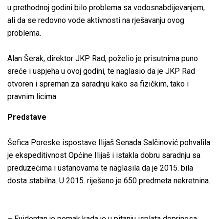
u prethodnoj godini bilo problema sa vodosnabdijevanjem,
ali da se redovno vode aktivnosti na rješavanju ovog
problema.
Alan Šerak, direktor JKP Rad, poželio je prisutnima puno
sreće i uspjeha u ovoj godini, te naglasio da je JKP Rad
otvoren i spreman za saradnju kako sa fizičkim, tako i
pravnim licima.
Predstave
Šefica Poreske ispostave Ilijaš Senada Salčinović pohvalila
je ekspeditivnost Općine Ilijaš i istakla dobru saradnju sa
preduzećima i ustanovama te naglasila da je 2015. bila
dosta stabilna. U 2015. riješeno je 650 predmeta nekretnina.
– Evidentan je pomak kada je u pitanju isplata doprinosa