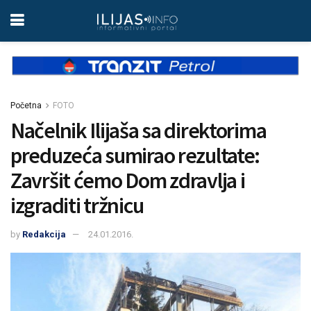
Početna
FOTO
Načelnik Ilijaša sa direktorima
preduzeća sumirao rezultate:
Završit ćemo Dom zdravlja i
izgraditi tržnicu
by
Redakcija
24.01.2016.