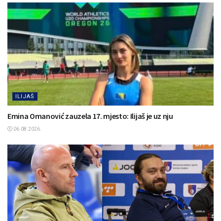
ILIJAŠ
Emina Omanović zauzela 17. mjesto: Ilijaš je uz nju
06.08.2026.