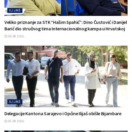
ILIJAŠ
Veliko priznanje za STK “Hašim Spahić”: Dino Čustović i Danijel
Barić dio stručnog tima Internacionalnog kampa u Hrvatskoj
06.08.2026.
ILIJAŠ
Delegacije Kantona Sarajevo i Općine Ilijaš obišle Bijambare
05.08.2026.