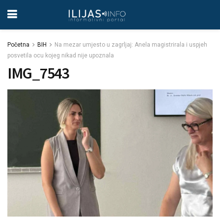
Početna
BIH
Na mezar umjesto u zagrljaj: Anela magistrirala i uspjeh
posvetila ocu kojeg nikad nije upoznala
IMG_7543