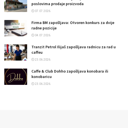
poslovima prodaje proizvoda
07.07.2026.
Firma BM zapošljava: Otvoren konkurs za dvije
radne pozicije
04.07.2026.
Tranzit Petrol Ilijaš zapošljava radnicu za rad u
caffeu
23.06.2026.
Caffe & Club Dohho zapošljava konobara ili
konobaricu
23.06.2026.