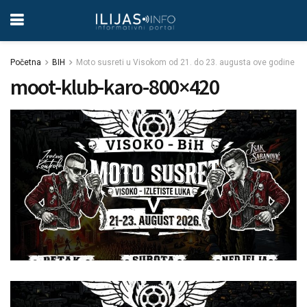
Početna
BIH
Moto susreti u Visokom od 21. do 23. augusta ove godine
moot-klub-karo-800×420