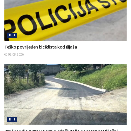
BIH
Teško povrijeđen biciklista kod Ilijaša
08.08.2026.
BIH
Proširen dio puta u Gornjoj Bioči: Bolja povezanost Ilijaša i