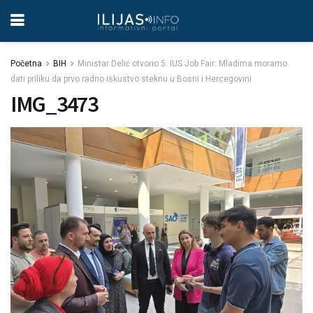
Početna
BIH
Ministar Delić otvorio 5. IUS Job Fair: Mladima moramo
dati priliku da prvo radno iskustvo steknu u Bosni i Hercegovini
IMG_3473