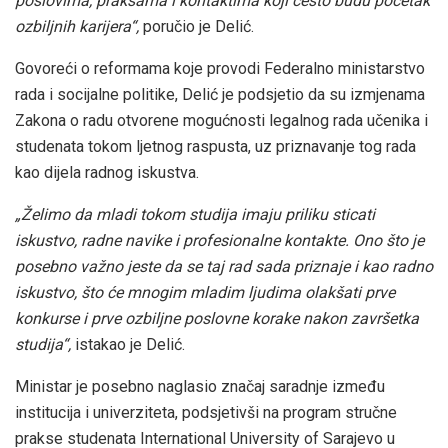
poslovima, praksama i kontaktima koji često budu početak
ozbiljnih karijera“,
poručio je Delić.
Govoreći o reformama koje provodi Federalno ministarstvo
rada i socijalne politike, Delić je podsjetio da su izmjenama
Zakona o radu otvorene mogućnosti legalnog rada učenika i
studenata tokom ljetnog raspusta, uz priznavanje tog rada
kao dijela radnog iskustva.
„Želimo da mladi tokom studija imaju priliku sticati
iskustvo, radne navike i profesionalne kontakte. Ono što je
posebno važno jeste da se taj rad sada priznaje i kao radno
iskustvo, što će mnogim mladim ljudima olakšati prve
konkurse i prve ozbiljne poslovne korake nakon završetka
studija“,
istakao je Delić.
Ministar je posebno naglasio značaj saradnje između
institucija i univerziteta, podsjetivši na program stručne
prakse studenata International University of Sarajevo u