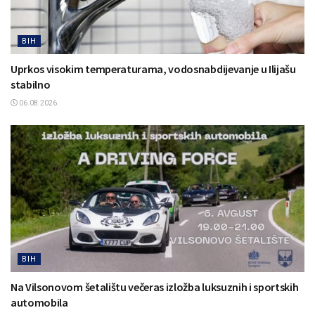
BIH
Uprkos visokim temperaturama, vodosnabdijevanje u Ilijašu
stabilno
06.08.2026.
BIH
Na Vilsonovom šetalištu večeras izložba luksuznih i sportskih
automobila