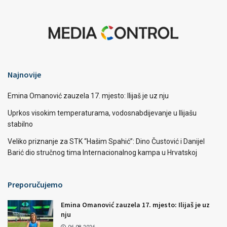
Najnovije
Emina Omanović zauzela 17. mjesto: Ilijaš je uz nju
Uprkos visokim temperaturama, vodosnabdijevanje u Ilijašu
stabilno
Veliko priznanje za STK “Hašim Spahić”: Dino Čustović i Danijel
Barić dio stručnog tima Internacionalnog kampa u Hrvatskoj
Preporučujemo
Emina Omanović zauzela 17. mjesto: Ilijaš je uz
nju