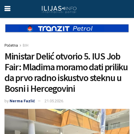
Početna
BIH
Ministar Delić otvorio 5. IUS Job
Fair: Mladima moramo dati priliku
da prvo radno iskustvo steknu u
Bosni i Hercegovini
by
Nerma Fazlić
21.05.2026.