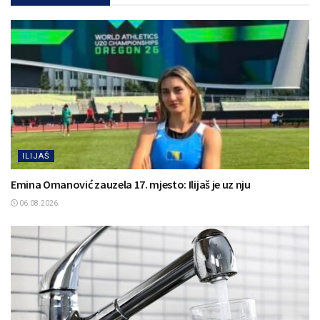
ILIJAŠ
Emina Omanović zauzela 17. mjesto: Ilijaš je uz nju
06.08.2026.