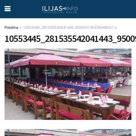
Početna
10553445_281535542041443_950093195328698067_n
10553445_281535542041443_9500