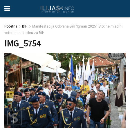
Početna
BIH
Manifestacija Odbrana BiH ‘Igman 2025’: Stotine mladih i
veterana u defileu za BiH
IMG_5754