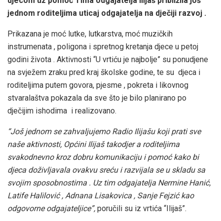
djecom uz pomoć Tima odgajatelja Ilijaš približila još
jednom roditeljima uticaj odgajatelja na dječiji razvoj .
Prikazana je moć lutke, lutkarstva, moć muzičkih
instrumenata , poligona i spretnog kretanja djece u petoj
godini života . Aktivnosti “U vrtiću je najbolje” su ponudjene
na svježem zraku pred kraj školske godine, te su djeca i
roditeljima putem govora, pjesme , pokreta i likovnog
stvaralaštva pokazala da sve što je bilo planirano po
dječijim ishodima i realizovano.
“Još jednom se zahvaljujemo Radio Ilijašu koji prati sve
naše aktivnosti, Općini Ilijaš takodjer a roditeljima
svakodnevno kroz dobru komunikaciju i pomoć kako bi
djeca doživljavala ovakvu sreću i razvijala se u skladu sa
svojim sposobnostima . Uz tim odgajatelja Nermine Hanić,
Latife Halilović , Adnana Lisakovica , Sanje Fejzić kao
odgovorne odgajateljice”,
poručili su iz vrtića “Ilijaš”.