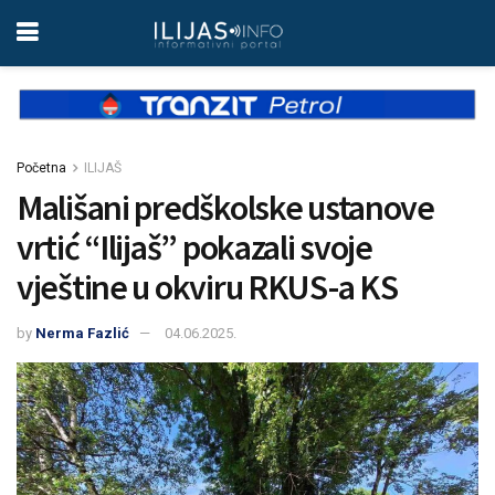
Početna
ILIJAŠ
Mališani predškolske ustanove
vrtić “Ilijaš” pokazali svoje
vještine u okviru RKUS-a KS
by
Nerma Fazlić
04.06.2025.