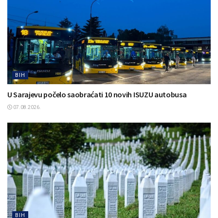
BIH
U Sarajevu počelo saobraćati 10 novih ISUZU autobusa
07.08.2026.
BIH