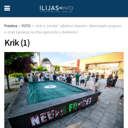
Početna
FOTO
„Krik iz zemlje“ odjeknuo Ilijašem: Memorijalni program
u znak sjećanja na žrtve genocida u Srebrenici
Krik (1)