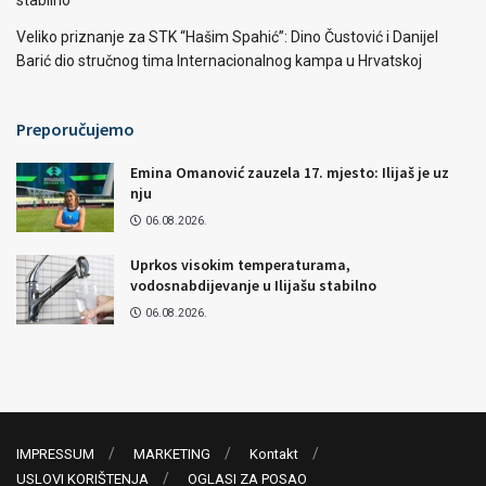
Veliko priznanje za STK “Hašim Spahić”: Dino Čustović i Danijel
Barić dio stručnog tima Internacionalnog kampa u Hrvatskoj
Preporučujemo
Emina Omanović zauzela 17. mjesto: Ilijaš je uz
nju
06.08.2026.
Uprkos visokim temperaturama,
vodosnabdijevanje u Ilijašu stabilno
06.08.2026.
IMPRESSUM
MARKETING
Kontakt
USLOVI KORIŠTENJA
OGLASI ZA POSAO