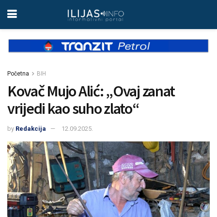
Početna
BIH
Kovač Mujo Alić: „Ovaj zanat
vrijedi kao suho zlato“
by
Redakcija
12.09.2025.