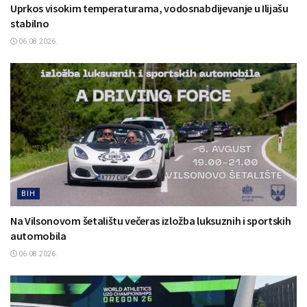
Uprkos visokim temperaturama, vodosnabdijevanje u Ilijašu
stabilno
06.08.2026.
BIH
Na Vilsonovom šetalištu večeras izložba luksuznih i sportskih
automobila
06.08.2026.