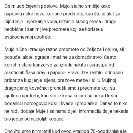
Osim uobičajenih poslova, Mujo stalno smišlja kako
napraviti neke nove, korisne predmete, kao što je alat za
cijeđenje i sjeckanje voća, rezanje suhog mesa i druge
neobične i zanimljive predmete koji se koriste u
svakodnevnoj upotrebi.
Mujo ručno izrađuje razne predmete od željeza i čelika, ali i
posuđe, alate, ograde i mašine za domaćinstvo. Često
koristi i stare konzerve za izradu nakita i ukrasa, a od
plastičnih flaša pravi i papuče. Pravi i tzv. rahtilo, odnosno
pribor za kupljenje sijena, brezove metle i sl. U Mujinoj
dragocjenoj kovačnici pronašli smo i predmete koji su
rijetko u upotrebi, kao što je kosa kojom su nekad kršni
bosanci i hercegovci kosili livade i proplanke. Danas to niko
ne radi, dodaje Muje i sa nama dijeli informaciju da je nekada
bio jedan od najboljih kosaca.
Ono što smo primijetili kod ovog vitalnog 70-ogodišnjaka je