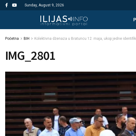
Sunday, August 9, 2026
Početna
BIH
Kolektivna dženaza u Bratuncu 12. maja, ukop jedne identifik
IMG_2801