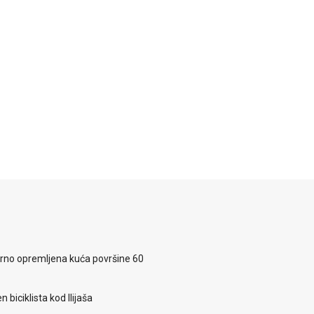
rno opremljena kuća površine 60
 biciklista kod Ilijaša