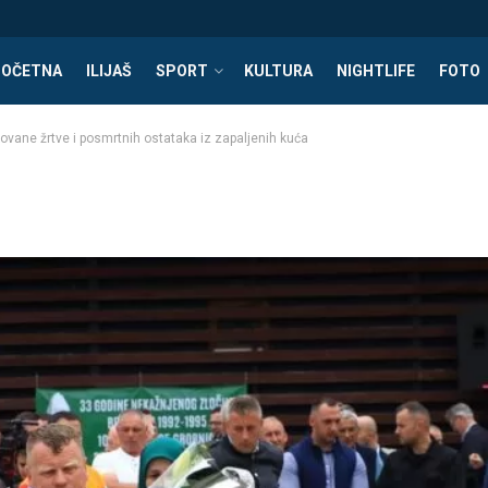
POČETNA
ILIJAŠ
SPORT
KULTURA
NIGHTLIFE
FOTO
ovane žrtve i posmrtnih ostataka iz zapaljenih kuća