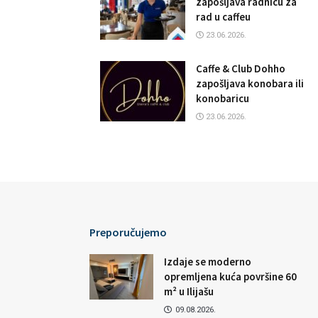
zapošljava radnicu za
rad u caffeu
23.06.2026.
Caffe & Club Dohho
zapošljava konobara ili
konobaricu
23.06.2026.
Preporučujemo
Izdaje se moderno
opremljena kuća površine 60
m² u Ilijašu
09.08.2026.