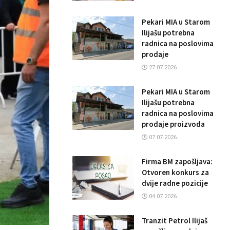
Pekari MIA u Starom
Ilijašu potrebna
radnica na poslovima
prodaje
27.07.2026.
Pekari MIA u Starom
Ilijašu potrebna
radnica na poslovima
prodaje proizvoda
07.07.2026.
Firma BM zapošljava:
Otvoren konkurs za
dvije radne pozicije
04.07.2026.
Tranzit Petrol Ilijaš