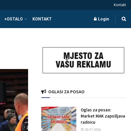
Kontakt
+OSTALO
KONTAKT
Login
OGLASI ZA POSAO
Oglas za posao:
Market MAK zapošljava
radnicu
30.07.2026.