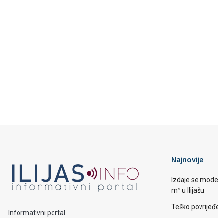
Najnovije
Izdaje se mode
m² u Ilijašu
Teško povrijeđen
Informativni portal.