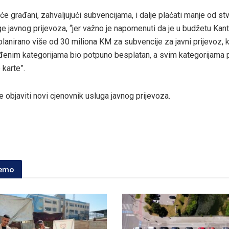
e građani, zahvaljujući subvencijama, i dalje plaćati manje od st
ge javnog prijevoza, “jer važno je napomenuti da je u budžetu Kan
planirano više od 30 miliona KM za subvencije za javni prijevoz, 
đenim kategorijama bio potpuno besplatan, a svim kategorijama p
 karte”.
e objaviti novi cjenovnik usluga javnog prijevoza.
jemo