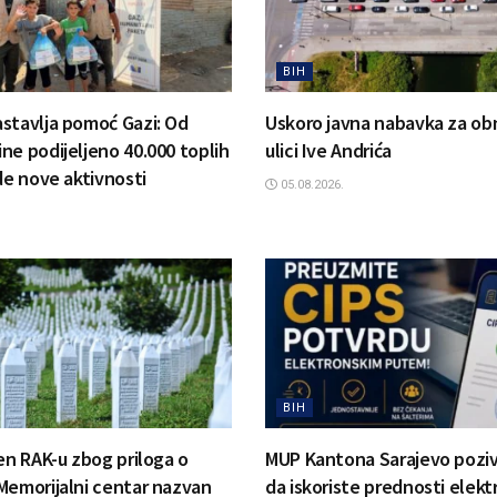
BIH
stavlja pomoć Gazi: Od
Uskoro javna nabavka za ob
ne podijeljeno 40.000 toplih
ulici Ive Andrića
de nove aktivnosti
05.08.2026.
BIH
jen RAK-u zbog priloga o
MUP Kantona Sarajevo pozi
Memorijalni centar nazvan
da iskoriste prednosti elek