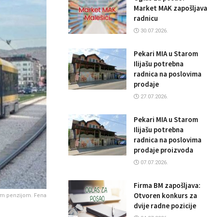
Market MAK zapošljava
radnicu
30.07.2026.
Pekari MIA u Starom
Ilijašu potrebna
radnica na poslovima
prodaje
27.07.2026.
Pekari MIA u Starom
Ilijašu potrebna
radnica na poslovima
prodaje proizvoda
07.07.2026.
Firma BM zapošljava:
Otvoren konkurs za
nom penzijom. Fena
dvije radne pozicije