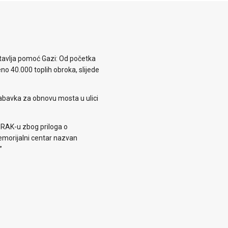
avlja pomoć Gazi: Od početka
eno 40.000 toplih obroka, slijede
abavka za obnovu mosta u ulici
 RAK-u zbog priloga o
morijalni centar nazvan
”