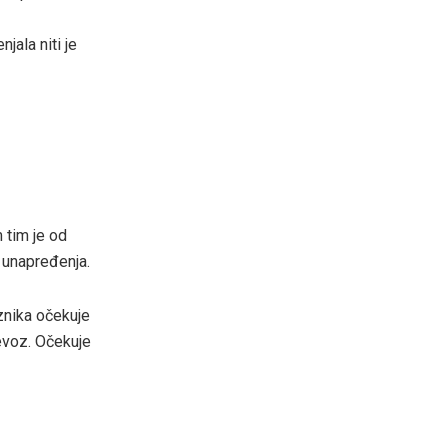
jala niti je
 tim je od
g unapređenja.
znika očekuje
jevoz. Očekuje