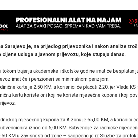
a Sarajevo je, na prijedlog prijevoznika i nakon analize tro
e cijene usluga u javnom prijevozu, koje stupaju danas.
ti tokom trajanja akademske i školske godine imat će besplatan ja
jevoz imat će i penzioneri sa minimalnom penzijom.
dinične karte je 2,50 KM, a korisnici će plaćati 2,20, jer Vlada KS
ničnu kartu koriste oni koji ne koriste mjesečne kupone i koji p
rijevoz.
adničkog mjesečnog kupona za A zonu je 65,00 KM, a korisnici će
subvencionira iznos od 5,00 KM. Subvencije za radničke mjesečn
,50 KM u zavisnosti od zone – saopćeno je iz Službe za protoko