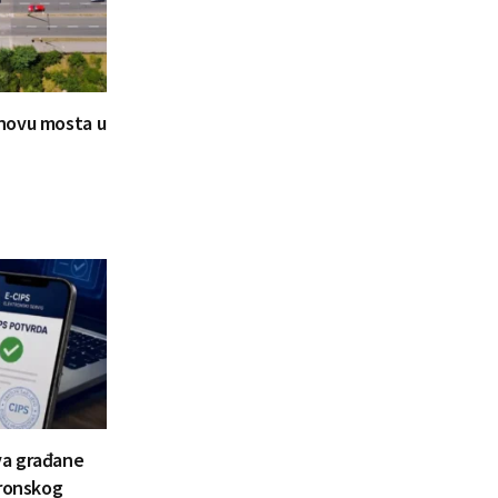
novu mosta u
va građane
tronskog