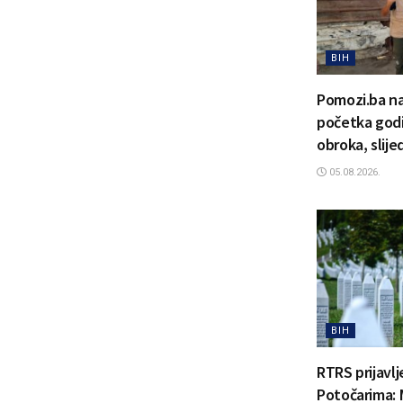
BIH
Pomozi.ba na
početka godi
obroka, slije
05.08.2026.
BIH
RTRS prijavl
Potočarima: 