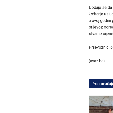
Dodaje se da ć
koštanja uslu
u ovoj godini 
prijevoz odre
stvarne cijene
Prijevoznici ć
(avaz.ba)
Preporuču