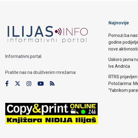
Najnovije
Pomozi.ba nast
godine podijelj
nove aktivnosti
Informativni portal.
Uskoro javna n
Ive Andrića
Pratite nas na društvenim mrežama:
RTRS prijavljen
Potočarima: Me
“fabrikom para