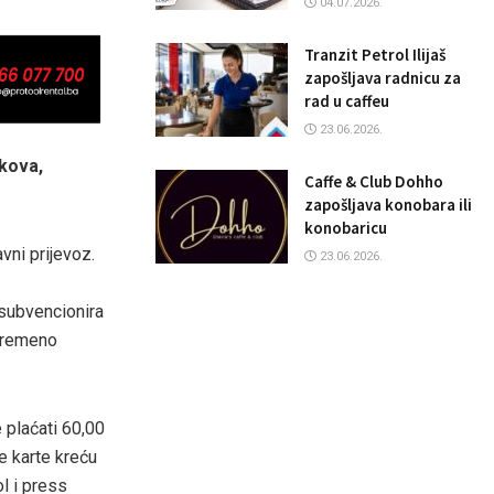
04.07.2026.
Tranzit Petrol Ilijaš
zapošljava radnicu za
rad u caffeu
23.06.2026.
škova,
Caffe & Club Dohho
zapošljava konobara ili
konobaricu
vni prijevoz.
23.06.2026.
 subvencionira
ovremeno
 plaćati 60,00
e karte kreću
l i press