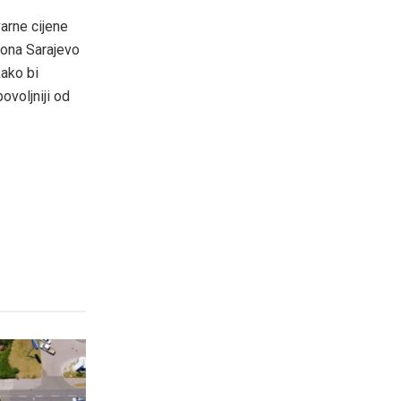
varne cijene
tona Sarajevo
kako bi
ovoljniji od