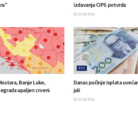
ra”
izdavanja CIPS potvrda
05.08.2026.
BIH
Mostara, Banje Luke,
Danas počinje isplata uvećan
išegrada upaljen crveni
juli
05.08.2026.