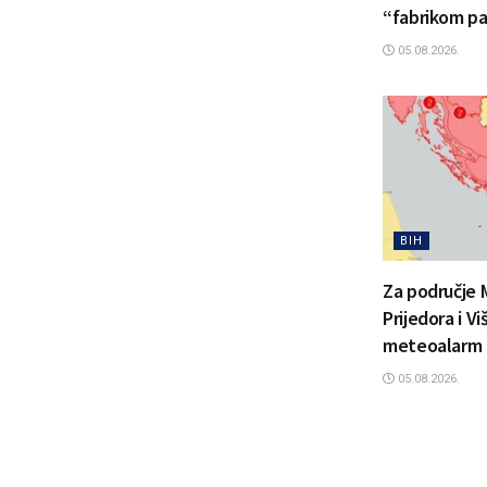
“fabrikom pa
05.08.2026.
BIH
Za područje 
Prijedora i V
meteoalarm
05.08.2026.