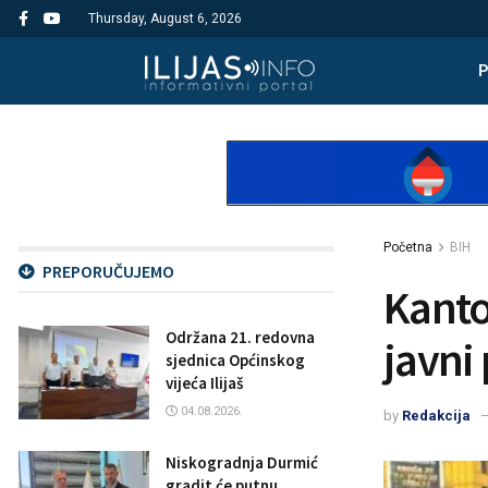
Thursday, August 6, 2026
Početna
BIH
PREPORUČUJEMO
Kanto
Održana 21. redovna
javni
sjednica Općinskog
vijeća Ilijaš
04.08.2026.
by
Redakcija
Niskogradnja Durmić
gradit će putnu