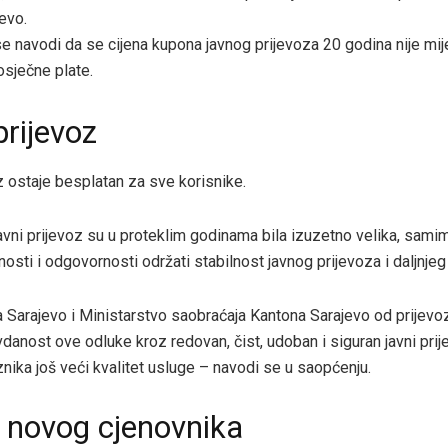
evo.
 navodi da se cijena kupona javnog prijevoza 20 godina nije mijen
rosječne plate.
prijevoz
z ostaje besplatan za sve korisnike.
javni prijevoz su u proteklim godinama bila izuzetno velika, samim
osti i odgovornosti održati stabilnost javnog prijevoza i daljnje
 Sarajevo i Ministarstvo saobraćaja Kantona Sarajevo od prijevo
danost ove odluke kroz redovan, čist, udoban i siguran javni pri
znika još veći kvalitet usluge – navodi se u saopćenju.
 novog cjenovnika