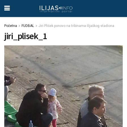
Početna
FUDBAL
Jiri Plišek ponovo na tribinama ilijaškog stadiona
jiri_plisek_1