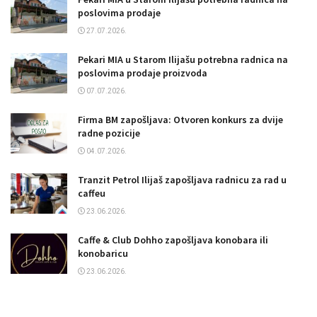
poslovima prodaje
27.07.2026.
Pekari MIA u Starom Ilijašu potrebna radnica na
poslovima prodaje proizvoda
07.07.2026.
Firma BM zapošljava: Otvoren konkurs za dvije
radne pozicije
04.07.2026.
Tranzit Petrol Ilijaš zapošljava radnicu za rad u
caffeu
23.06.2026.
Caffe & Club Dohho zapošljava konobara ili
konobaricu
23.06.2026.