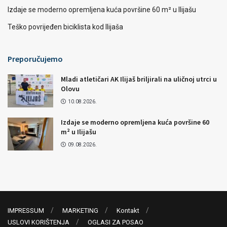
Izdaje se moderno opremljena kuća površine 60 m² u Ilijašu
Teško povrijeđen biciklista kod Ilijaša
Preporučujemo
Mladi atletičari AK Ilijaš briljirali na uličnoj utrci u
Olovu
10.08.2026.
Izdaje se moderno opremljena kuća površine 60
m² u Ilijašu
09.08.2026.
IMPRESSUM
MARKETING
Kontakt
USLOVI KORIŠTENJA
OGLASI ZA POSAO