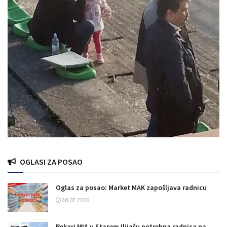
OGLASI ZA POSAO
Oglas za posao: Market MAK zapošljava radnicu
30.07.2026.
Pekari MIA u Starom Ilijašu potrebna radnica na