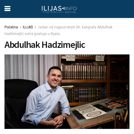
Početna
ILIJAŠ
Jedan od najpoznatijih bh. kaligrafa Abdulhak
Hadžimejlić sutra gostuje u Ilijašu
Abdulhak Hadzimejlic