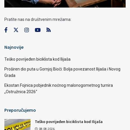
Pratite nas na društvenim mrežama:
Najnovije
Teško povrijeđen biciklista kod Ilijaša
Proširen dio puta u Gornjoj Bioči: Bolja povezanost Ilijaša i Novog
Grada
Ekostan Fojnica pobjednik noćnog malonogometnog turnira
„Ostružnica 2026“
Preporučujemo
Teško povrijeđen biciklista kod Ilijaša
08.08.2026.