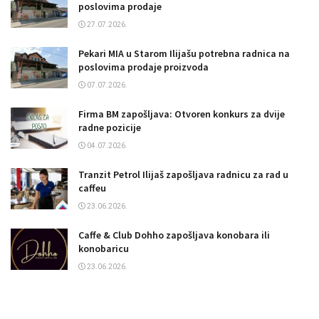
poslovima prodaje
27.07.2026.
Pekari MIA u Starom Ilijašu potrebna radnica na
poslovima prodaje proizvoda
07.07.2026.
Firma BM zapošljava: Otvoren konkurs za dvije
radne pozicije
04.07.2026.
Tranzit Petrol Ilijaš zapošljava radnicu za rad u
caffeu
23.06.2026.
Caffe & Club Dohho zapošljava konobara ili
konobaricu
23.06.2026.