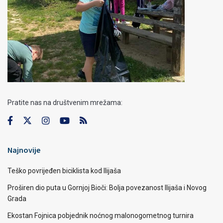
Pratite nas na društvenim mrežama:
Najnovije
Teško povrijeđen biciklista kod Ilijaša
Proširen dio puta u Gornjoj Bioči: Bolja povezanost Ilijaša i Novog
Grada
Ekostan Fojnica pobjednik noćnog malonogometnog turnira