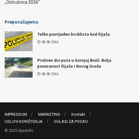
„Ostružnica 2026“
Preporučujemo
Teško povrijeđen biciklista kod Ilijaša
08.08.2026.
Proširen dio puta u Gornjoj Bioči: Bolja
povezanost Ilijaša i Novog Grada
08.08.2026.
IMPRESSUM
MARKETING
Kontakt
USLOVI KORIŠTENJA
OGLASI ZA POSAO
© 2025 IlijasInfo