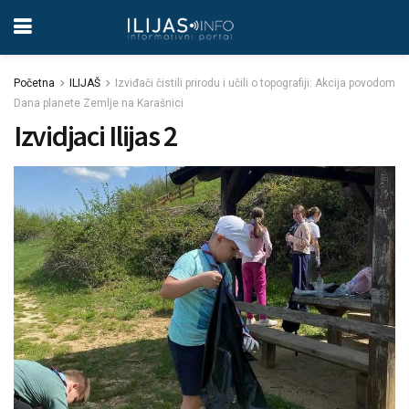
Početna
ILIJAŠ
Izviđači čistili prirodu i učili o topografiji: Akcija povodom
Dana planete Zemlje na Karašnici
Izvidjaci Ilijas 2