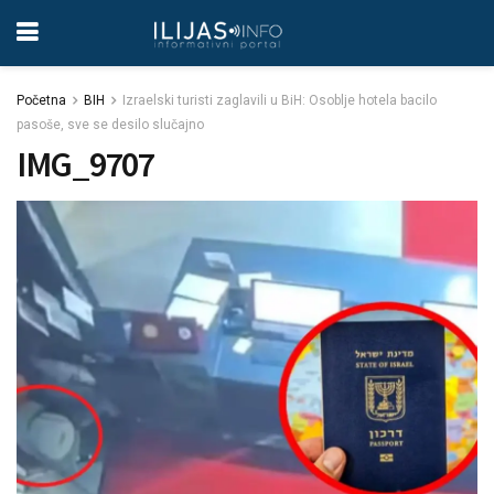
Početna
BIH
Izraelski turisti zaglavili u BiH: Osoblje hotela bacilo
pasoše, sve se desilo slučajno
IMG_9707