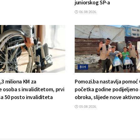
juniorskog SP-a
06.08.2026.
BIH
,3 miliona KM za
Pomozi.ba nastavlja pomoć 
 osoba s invaliditetom, prvi
početka godine podijeljeno 
sa 50 posto invaliditeta
obroka, slijede nove aktivno
05.08.2026.