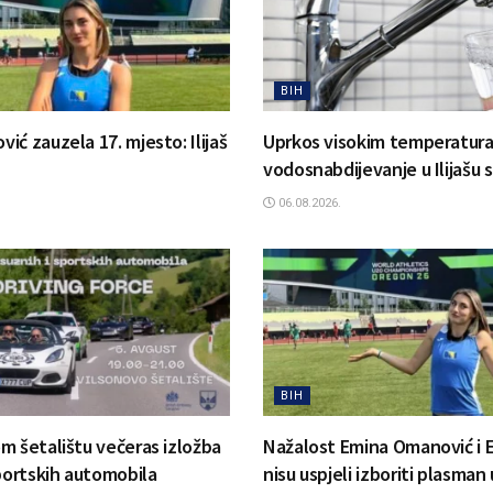
BIH
ć zauzela 17. mjesto: Ilijaš
Uprkos visokim temperatur
vodosnabdijevanje u Ilijašu 
06.08.2026.
BIH
m šetalištu večeras izložba
Nažalost Emina Omanović i 
sportskih automobila
nisu uspjeli izboriti plasman 