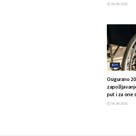
06.08.2026.
BIH
Osigurano 20
zapošljavanje
put i za one 
06.08.2026.