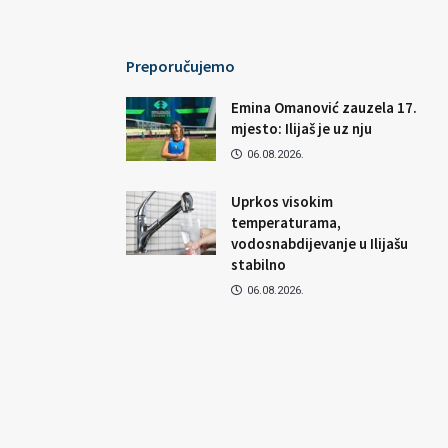
Preporučujemo
Emina Omanović zauzela 17.
mjesto: Ilijaš je uz nju
06.08.2026.
Uprkos visokim
temperaturama,
vodosnabdijevanje u Ilijašu
stabilno
06.08.2026.