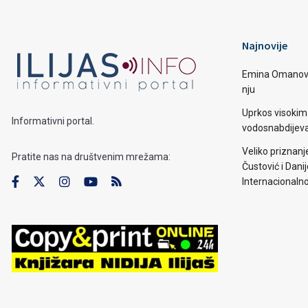
Najnovije
Emina Omanović 
nju
Uprkos visoki
Informativni portal.
vodosnabdijevan
Veliko priznanj
Pratite nas na društvenim mrežama:
Čustović i Dani
Internacionaln