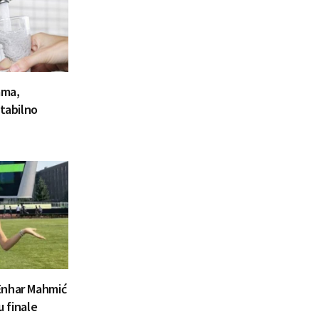
ama,
stabilno
Enhar Mahmić
u finale