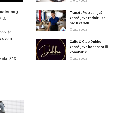
04.07.2026.
dinstvenog
Tranzit Petrol Ilijaš
zapošljava radnicu za
PIO.
rad u caffeu
23.06.2026.
najviša
 u ovom
Caffe & Club Dohho
zapošljava konobara ili
konobaricu
je oko 313
23.06.2026.