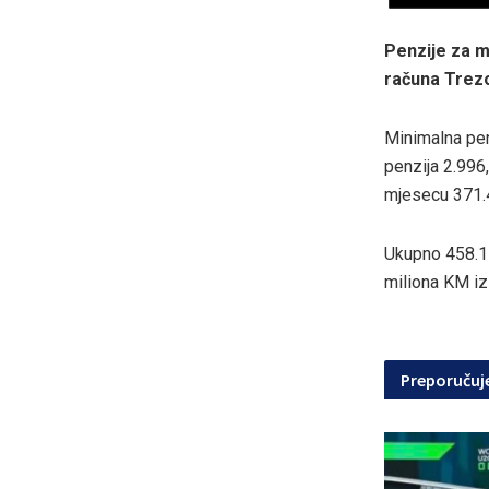
Penzije za m
računa Trezo
Minimalna pen
penzija 2.996
mjesecu 371.
Ukupno 458.15
miliona KM iz
Preporuču