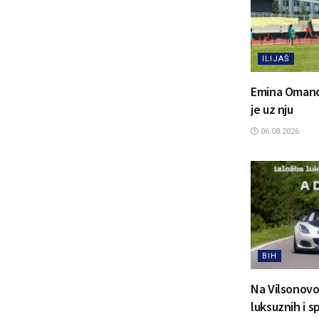
ILIJAŠ
Emina Omanovi
je uz nju
06.08.2026.
BIH
Na Vilsonovo
luksuznih i 