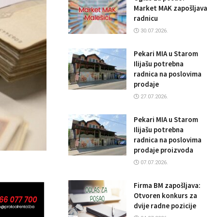
Market MAK zapošljava
radnicu
30.07.2026.
Pekari MIA u Starom
Ilijašu potrebna
radnica na poslovima
prodaje
27.07.2026.
Pekari MIA u Starom
Ilijašu potrebna
radnica na poslovima
prodaje proizvoda
07.07.2026.
Firma BM zapošljava:
Otvoren konkurs za
dvije radne pozicije