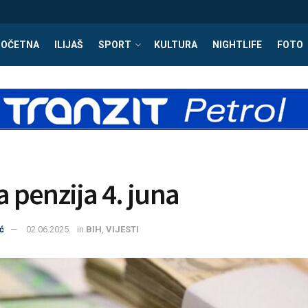
POČETNA
ILIJAŠ
SPORT
KULTURA
NIGHTLIFE
FOTO
a penzija 4. juna
ć
02.06.2025.
in
BIH
,
VIJESTI