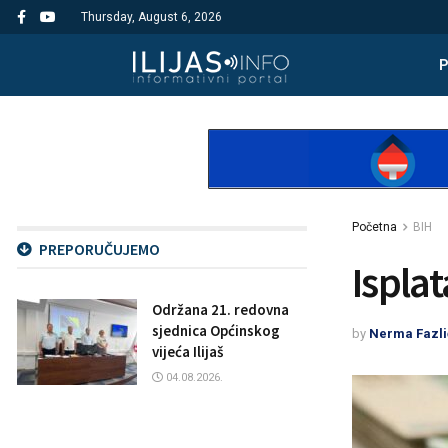
Thursday, August 6, 2026
Početna
BIH
PREPORUČUJEMO
Isplat
Održana 21. redovna
sjednica Općinskog
by
Nerma Fazli
vijeća Ilijaš
04.08.2026.