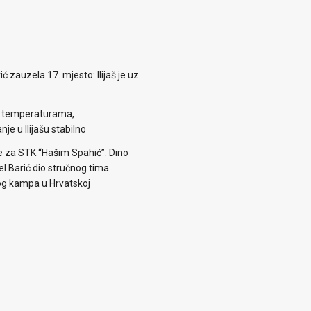
zauzela 17. mjesto: Ilijaš je uz
m temperaturama,
je u Ilijašu stabilno
e za STK “Hašim Spahić”: Dino
jel Barić dio stručnog tima
og kampa u Hrvatskoj