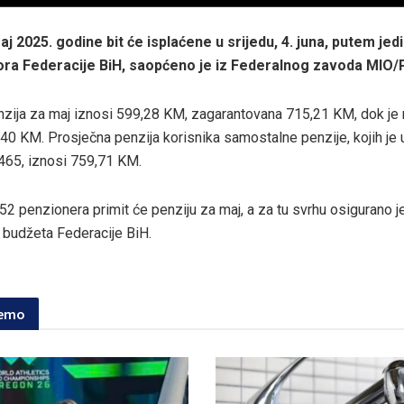
aj 2025. godine bit će isplaćene u srijedu, 4. juna, putem je
ra Federacije BiH, saopćeno je iz Federalnog zavoda MIO/
zija za maj iznosi 599,28 KM, zagarantovana 715,21 KM, dok je 
,40 KM. Prosječna penzija korisnika samostalne penzije, kojih je
465, iznosi 759,71 KM.
2 penzionera primit će penziju za maj, a za tu svrhu osigurano 
 budžeta Federacije BiH.
jemo