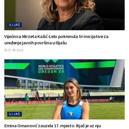
ILIJAŠ
Vijećnica Mirzeta Kašić-Lelo pokrenula tri inicijative za
uređenje javnih površina u Ilijašu
07.08.2026.
ILIJAŠ
Emina Omanović zauzela 17. mjesto: Ilijaš je uz nju