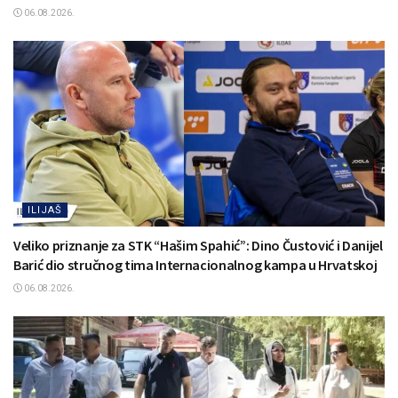
06.08.2026.
ILIJAŠ
Veliko priznanje za STK “Hašim Spahić”: Dino Čustović i Danijel
Barić dio stručnog tima Internacionalnog kampa u Hrvatskoj
06.08.2026.