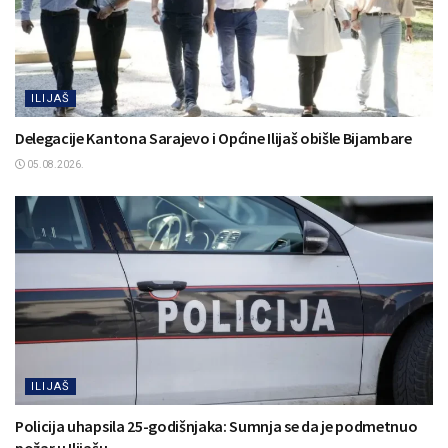
ILIJAŠ
Delegacije Kantona Sarajevo i Općine Ilijaš obišle Bijambare
05.08.2026.
ILIJAŠ
Policija uhapsila 25-godišnjaka: Sumnja se da je podmetnuo
požar u Ilijašu