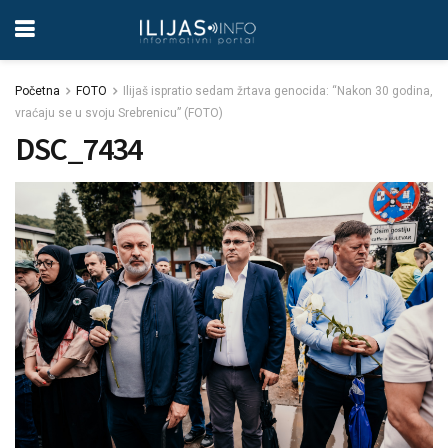
Početna
FOTO
Ilijaš ispratio sedam žrtava genocida: “Nakon 30 godina,
vraćaju se u svoju Srebrenicu” (FOTO)
DSC_7434