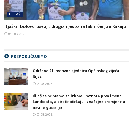
ILIJAŠ
Ilijaški ribolovci osvojili drugo mjesto na takmičenju u Kaknju
04.08.2026.
PREPORUČUJEMO
Održana 21. redovna sjednica Općinskog vijeća
Ilijaš
04.08.2026.
Ilijaš se priprema za izbore: Poznata prva imena
kandidata, a birače očekuju i značajne promjene u
načinu glasanja
07.08.2026.