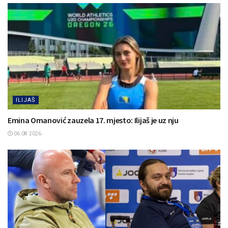
ILIJAŠ
Emina Omanović zauzela 17. mjesto: Ilijaš je uz nju
06.08.2026.