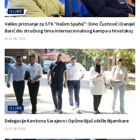
ILIJAŠ
Veliko priznanje za STK “Hašim Spahić”: Dino Čustović i Danijel
Barić dio stručnog tima Internacionalnog kampa u Hrvatskoj
06.08.2026.
ILIJAŠ
Delegacije Kantona Sarajevo i Općine Ilijaš obišle Bijambare
05.08.2026.