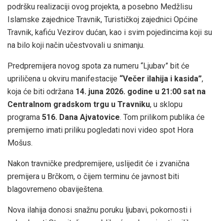
podršku realizaciji ovog projekta, a posebno Medžlisu
Islamske zajednice Travnik, Turističkoj zajednici Općine
Travnik, kafiću Vezirov dućan, kao i svim pojedincima koji su
na bilo koji način učestvovali u snimanju.
Predpremijera novog spota za numeru “Ljubav” bit će
upriličena u okviru manifestacije
“Večer ilahija i kasida”
,
koja će biti održana
14. juna 2026. godine u 21:00 sat na
Centralnom gradskom trgu u Travniku
, u sklopu
programa
516. Dana Ajvatovice
. Tom prilikom publika će
premijerno imati priliku pogledati novi video spot Hora
Mošus.
Nakon travničke predpremijere, uslijedit će i zvanična
premijera u Brčkom, o čijem terminu će javnost biti
blagovremeno obaviještena.
Nova ilahija donosi snažnu poruku ljubavi, pokornosti i