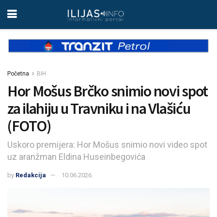
Početna
BIH
Hor Mošus Brčko snimio novi spot
za ilahiju u Travniku i na Vlašiću
(FOTO)
Uskoro premijera: Hor Mošus snimio novi video spot
uz aranžman Eldina Huseinbegovića
by
Redakcija
10.06.2026.