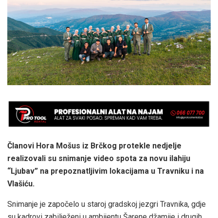
Članovi Hora Mošus iz Brčkog protekle nedjelje
realizovali su snimanje video spota za novu ilahiju
“Ljubav” na prepoznatljivim lokacijama u Travniku i na
Vlašiću.
Snimanje je započelo u staroj gradskoj jezgri Travnika, gdje
su kadrovi zabilježeni u ambijentu Šarene džamije i drugih