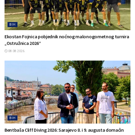
BIH
Ekostan Fojnica pobjednik noćnog malonogometnog turnira
„Ostružnica 2026“
08.08.2026.
BIH
Bentbaša Cliff Diving 2026: Sarajevo 8. i 9. augusta domaćin