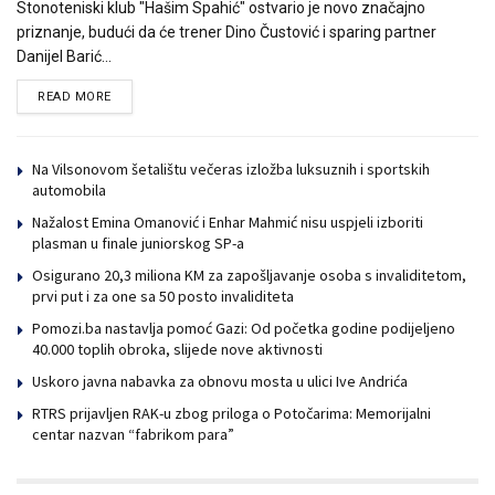
Stonoteniski klub "Hašim Spahić" ostvario je novo značajno
priznanje, budući da će trener Dino Čustović i sparing partner
Danijel Barić...
READ MORE
DETAILS
Na Vilsonovom šetalištu večeras izložba luksuznih i sportskih
automobila
Nažalost Emina Omanović i Enhar Mahmić nisu uspjeli izboriti
plasman u finale juniorskog SP-a
Osigurano 20,3 miliona KM za zapošljavanje osoba s invaliditetom,
prvi put i za one sa 50 posto invaliditeta
Pomozi.ba nastavlja pomoć Gazi: Od početka godine podijeljeno
40.000 toplih obroka, slijede nove aktivnosti
Uskoro javna nabavka za obnovu mosta u ulici Ive Andrića
RTRS prijavljen RAK-u zbog priloga o Potočarima: Memorijalni
centar nazvan “fabrikom para”