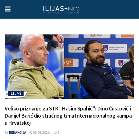
ILIJAŠ
Veliko priznanje za STK “Hašim Spahić”: Dino Čustović i
Danijel Barić dio stručnog tima Internacionalnog kampa
u Hrvatskoj
BY
REDAKCIJA
06.08.2026.
0