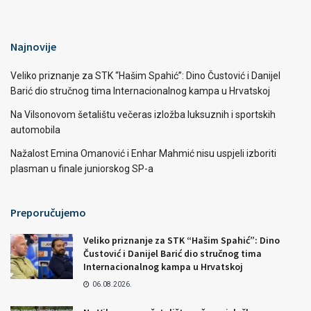
Najnovije
Veliko priznanje za STK “Hašim Spahić”: Dino Čustović i Danijel
Barić dio stručnog tima Internacionalnog kampa u Hrvatskoj
Na Vilsonovom šetalištu večeras izložba luksuznih i sportskih
automobila
Nažalost Emina Omanović i Enhar Mahmić nisu uspjeli izboriti
plasman u finale juniorskog SP-a
Preporučujemo
Veliko priznanje za STK “Hašim Spahić”: Dino
Čustović i Danijel Barić dio stručnog tima
Internacionalnog kampa u Hrvatskoj
06.08.2026.