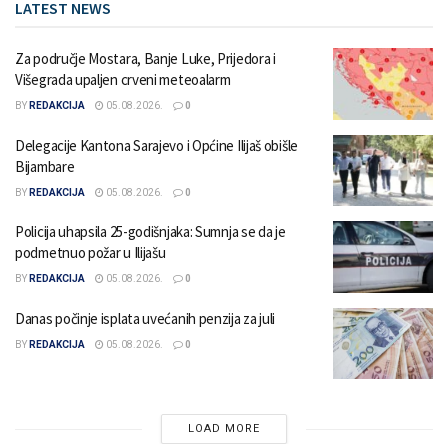
LATEST NEWS
Za područje Mostara, Banje Luke, Prijedora i
Višegrada upaljen crveni meteoalarm
BY
REDAKCIJA
05.08.2026.
0
Delegacije Kantona Sarajevo i Općine Ilijaš obišle
Bijambare
BY
REDAKCIJA
05.08.2026.
0
Policija uhapsila 25-godišnjaka: Sumnja se da je
podmetnuo požar u Ilijašu
BY
REDAKCIJA
05.08.2026.
0
Danas počinje isplata uvećanih penzija za juli
BY
REDAKCIJA
05.08.2026.
0
LOAD MORE