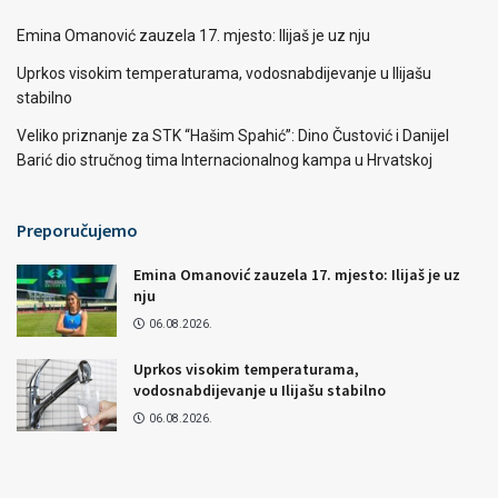
Emina Omanović zauzela 17. mjesto: Ilijaš je uz nju
Uprkos visokim temperaturama, vodosnabdijevanje u Ilijašu
stabilno
Veliko priznanje za STK “Hašim Spahić”: Dino Čustović i Danijel
Barić dio stručnog tima Internacionalnog kampa u Hrvatskoj
Preporučujemo
Emina Omanović zauzela 17. mjesto: Ilijaš je uz
nju
06.08.2026.
Uprkos visokim temperaturama,
vodosnabdijevanje u Ilijašu stabilno
06.08.2026.