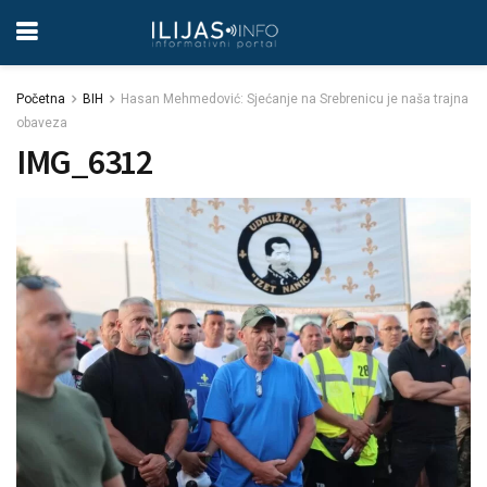
Početna
BIH
Hasan Mehmedović: Sjećanje na Srebrenicu je naša trajna
obaveza
IMG_6312