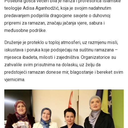
Posebna gošća večeri bila je hafiza i profesorica islamske
teologije Adisa Aganhodžić, koja je svojim nadahnutim
predavanjem podijelila dragocjene savjete o duhovnoj
pripremi za ramazan, značaju jačanja vjere, sabura i
međusobne podrške.
Druženje je proteklo u toploj atmosferi, uz razmjenu misli,
iskustava i poruka koje podsjećaju na suštinu ramazana –
mjeseca ibadeta, milosti i zajedništva. Organizatorice su
zahvalile svim prisutnima na dolasku, uz želju da
predstojeći ramazan donese mir, blagostanje i bereket svim
vjernicima.