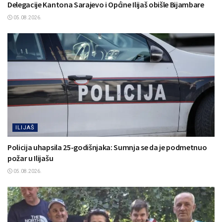
Delegacije Kantona Sarajevo i Općine Ilijaš obišle Bijambare
05.08.2026.
ILIJAŠ
Policija uhapsila 25-godišnjaka: Sumnja se da je podmetnuo
požar u Ilijašu
05.08.2026.