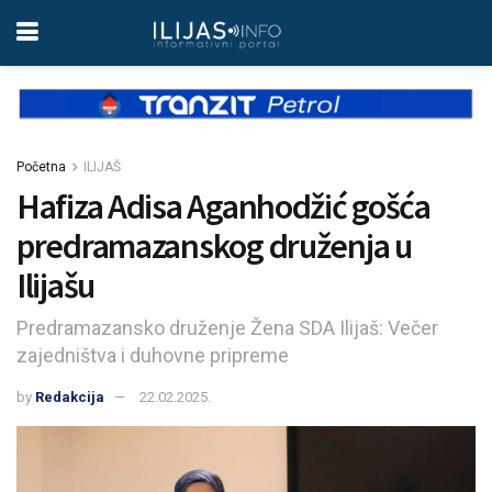
Početna
ILIJAŠ
Hafiza Adisa Aganhodžić gošća
predramazanskog druženja u
Ilijašu
Predramazansko druženje Žena SDA Ilijaš: Večer
zajedništva i duhovne pripreme
by
Redakcija
22.02.2025.