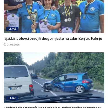
ILIJAŠ
Ilijaški ribolovci osvojili drugo mjesto na takmičenju u Kaknju
04.08.2026.
ILIJAŠ
Saobraćajna nesreća kod Srednjeg: Jedna osoba prevezena u