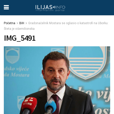
Početna
BIH
Gradonačelnik Mostara se oglasio o katastrofi na Uborku:
Šteta je višemilionska
IMG_5491