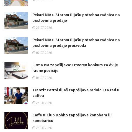
Pekari MIA u Starom Ilijašu potrebna radnica na
poslovima prodaje
27.07.2026.
Pekari MIA u Starom Ilijašu potrebna radnica na
poslovima prodaje proizvoda
07.07.2026.
Firma BM zapošljava: Otvoren konkurs za dvije
radne pozicije
04.07.2026.
Tranzit Petrol Ilijaš zapošljava radnicu za rad u
caffeu
23.06.2026.
Caffe & Club Dohho zapošljava konobara ili
konobaricu
23.06.2026.