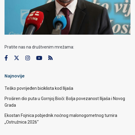
Pratite nas na društvenim mrežama:
Najnovije
Teško povrijeđen biciklista kod Ilijaša
Proširen dio puta u Gornjoj Bioči: Bolja povezanost Ilijaša i Novog
Grada
Ekostan Fojnica pobjednik noćnog malonogometnog turnira
„Ostružnica 2026“