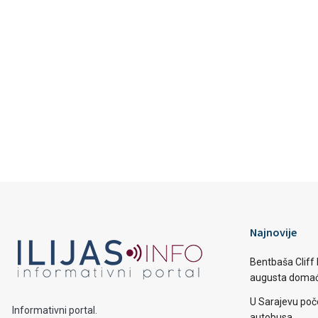
Najnovije
Bentbaša Cliff D
augusta domaći
U Sarajevu poč
Informativni portal.
autobusa