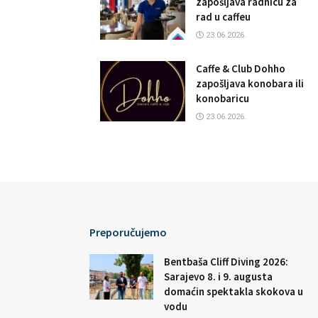
zapošljava radnicu za
rad u caffeu
23.06.2026.
Caffe & Club Dohho
zapošljava konobara ili
konobaricu
23.06.2026.
Preporučujemo
Bentbaša Cliff Diving 2026:
Sarajevo 8. i 9. augusta
domaćin spektakla skokova u
vodu