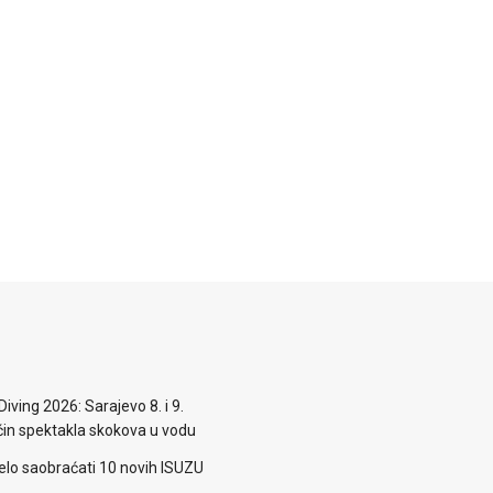
iving 2026: Sarajevo 8. i 9.
n spektakla skokova u vodu
elo saobraćati 10 novih ISUZU