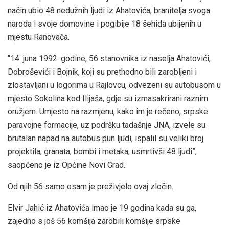
način ubio 48 nedužnih ljudi iz Ahatovića, branitelja svoga
naroda i svoje domovine i pogibije 18 šehida ubijenih u
mjestu Ranovača.
“14. juna 1992. godine, 56 stanovnika iz naselja Ahatovići,
Dobroševići i Bojnik, koji su prethodno bili zarobljeni i
zlostavljani u logorima u Rajlovcu, odvezeni su autobusom u
mjesto Sokolina kod Ilijaša, gdje su izmasakrirani raznim
oružjem. Umjesto na razmjenu, kako im je rečeno, srpske
paravojne formacije, uz podršku tadašnje JNA, izvele su
brutalan napad na autobus pun ljudi, ispalil su veliki broj
projektila, granata, bombi i metaka, usmrtivši 48 ljudi”,
saopćeno je iz Općine Novi Grad.
Od njih 56 samo osam je preživjelo ovaj zločin.
Elvir Jahić iz Ahatovića imao je 19 godina kada su ga,
zajedno s još 56 komšija zarobili komšije srpske