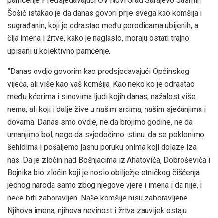
pamćenje Predsjedavajući OV Novi Grad Sarajevo Jasmin
Šošić istakao je da danas govori prije svega kao komšija i
sugrađanin, koji je odrastao među porodicama ubijenih, a
čija imena i žrtve, kako je naglasio, moraju ostati trajno
upisani u kolektivno pamćenje.
”Danas ovdje govorim kao predsjedavajući Općinskog
vijeća, ali više kao vaš komšija. Kao neko ko je odrastao
među kćerima i sinovima ljudi kojih danas, nažalost više
nema, ali koji i dalje žive u našim srcima, našim sjećanjima i
dovama. Danas smo ovdje, ne da brojimo godine, ne da
umanjimo bol, nego da svjedočimo istinu, da se poklonimo
šehidima i pošaljemo jasnu poruku onima koji dolaze iza
nas. Da je zločin nad Bošnjacima iz Ahatovića, Dobroševića i
Bojnika bio zločin koji je nosio obilježje etničkog čišćenja
jednog naroda samo zbog njegove vjere i imena i da nije, i
neće biti zaboravljen. Naše komšije nisu zaboravljene.
Njihova imena, njihova nevinost i žrtva zauvijek ostaju