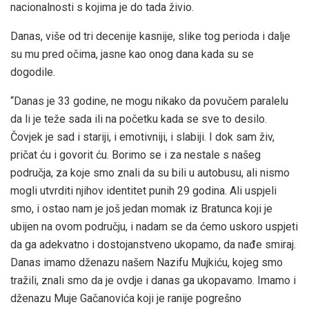
nacionalnosti s kojima je do tada živio.
Danas, više od tri decenije kasnije, slike tog perioda i dalje
su mu pred očima, jasne kao onog dana kada su se
dogodile.
“Danas je 33 godine, ne mogu nikako da povučem paralelu
da li je teže sada ili na početku kada se sve to desilo.
Čovjek je sad i stariji, i emotivniji, i slabiji. I dok sam živ,
pričat ću i govorit ću. Borimo se i za nestale s našeg
područja, za koje smo znali da su bili u autobusu, ali nismo
mogli utvrditi njihov identitet punih 29 godina. Ali uspjeli
smo, i ostao nam je još jedan momak iz Bratunca koji je
ubijen na ovom području, i nadam se da ćemo uskoro uspjeti
da ga adekvatno i dostojanstveno ukopamo, da nađe smiraj.
Danas imamo dženazu našem Nazifu Mujkiću, kojeg smo
tražili, znali smo da je ovdje i danas ga ukopavamo. Imamo i
dženazu Muje Gačanovića koji je ranije pogrešno