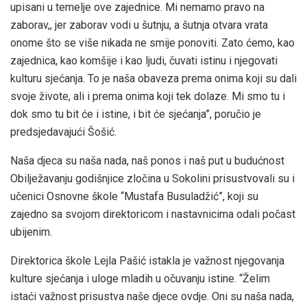
upisani u temelje ove zajednice. Mi nemamo pravo na
zaborav,, jer zaborav vodi u šutnju, a šutnja otvara vrata
onome što se više nikada ne smije ponoviti. Zato ćemo, kao
zajednica, kao komšije i kao ljudi, čuvati istinu i njegovati
kulturu sjećanja. To je naša obaveza prema onima koji su dali
svoje živote, ali i prema onima koji tek dolaze. Mi smo tu i
dok smo tu bit će i istine, i bit će sjećanja”, poručio je
predsjedavajući Šošić.
Naša djeca su naša nada, naš ponos i naš put u budućnost
Obilježavanju godišnjice zločina u Sokolini prisustvovali su i
učenici Osnovne škole “Mustafa Busuladžić”, koji su
zajedno sa svojom direktoricom i nastavnicima odali počast
ubijenim.
Direktorica škole Lejla Pašić istakla je važnost njegovanja
kulture sjećanja i uloge mladih u očuvanju istine. “Želim
istaći važnost prisustva naše djece ovdje. Oni su naša nada,