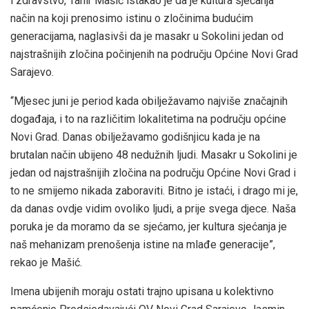
i zdravstvo, Tahir Mašić istakao je da je kultura sjećanja
način na koji prenosimo istinu o zločinima budućim
generacijama, naglasivši da je masakr u Sokolini jedan od
najstrašnijih zločina počinjenih na području Općine Novi Grad
Sarajevo.
“Mjesec juni je period kada obilježavamo najviše značajnih
događaja, i to na različitim lokalitetima na području općine
Novi Grad. Danas obilježavamo godišnjicu kada je na
brutalan način ubijeno 48 nedužnih ljudi. Masakr u Sokolini je
jedan od najstrašnijih zločina na području Općine Novi Grad i
to ne smijemo nikada zaboraviti. Bitno je istaći, i drago mi je,
da danas ovdje vidim ovoliko ljudi, a prije svega djece. Naša
poruka je da moramo da se sjećamo, jer kultura sjećanja je
naš mehanizam prenošenja istine na mlađe generacije”,
rekao je Mašić.
Imena ubijenih moraju ostati trajno upisana u kolektivno