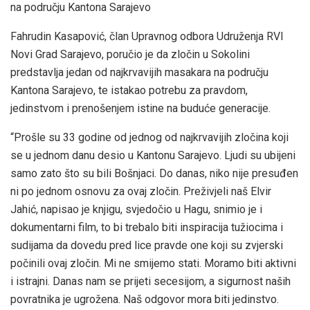
na području Kantona Sarajevo
Fahrudin Kasapović, član Upravnog odbora Udruženja RVI
Novi Grad Sarajevo, poručio je da zločin u Sokolini
predstavlja jedan od najkrvavijih masakara na području
Kantona Sarajevo, te istakao potrebu za pravdom,
jedinstvom i prenošenjem istine na buduće generacije.
“Prošle su 33 godine od jednog od najkrvavijih zločina koji
se u jednom danu desio u Kantonu Sarajevo. Ljudi su ubijeni
samo zato što su bili Bošnjaci. Do danas, niko nije presuđen
ni po jednom osnovu za ovaj zločin. Preživjeli naš Elvir
Jahić, napisao je knjigu, svjedočio u Hagu, snimio je i
dokumentarni film, to bi trebalo biti inspiracija tužiocima i
sudijama da dovedu pred lice pravde one koji su zvjerski
počinili ovaj zločin. Mi ne smijemo stati. Moramo biti aktivni
i istrajni. Danas nam se prijeti secesijom, a sigurnost naših
povratnika je ugrožena. Naš odgovor mora biti jedinstvo.