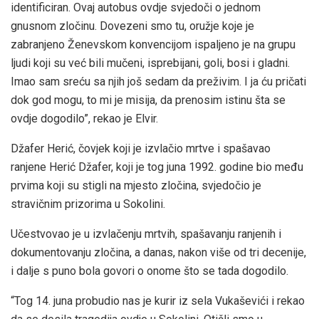
identificiran. Ovaj autobus ovdje svjedoči o jednom
gnusnom zločinu. Dovezeni smo tu, oružje koje je
zabranjeno Ženevskom konvencijom ispaljeno je na grupu
ljudi koji su već bili mučeni, isprebijani, goli, bosi i gladni.
Imao sam sreću sa njih još sedam da preživim. I ja ću pričati
dok god mogu, to mi je misija, da prenosim istinu šta se
ovdje dogodilo”, rekao je Elvir.
Džafer Herić, čovjek koji je izvlačio mrtve i spašavao
ranjene Herić Džafer, koji je tog juna 1992. godine bio među
prvima koji su stigli na mjesto zločina, svjedočio je
stravičnim prizorima u Sokolini.
Učestvovao je u izvlačenju mrtvih, spašavanju ranjenih i
dokumentovanju zločina, a danas, nakon više od tri decenije,
i dalje s puno bola govori o onome što se tada dogodilo.
“Tog 14. juna probudio nas je kurir iz sela Vukaševići i rekao