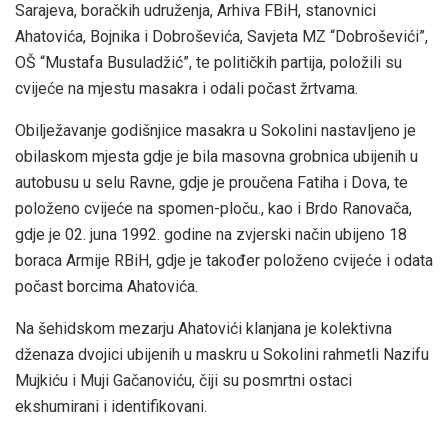
Sarajeva, boračkih udruženja, Arhiva FBiH, stanovnici
Ahatovića, Bojnika i Dobroševića, Savjeta MZ “Dobroševići”,
OŠ “Mustafa Busuladžić”, te političkih partija, položili su
cvijeće na mjestu masakra i odali počast žrtvama.
Obilježavanje godišnjice masakra u Sokolini nastavljeno je
obilaskom mjesta gdje je bila masovna grobnica ubijenih u
autobusu u selu Ravne, gdje je proučena Fatiha i Dova, te
položeno cvijeće na spomen-ploču., kao i Brdo Ranovača,
gdje je 02. juna 1992. godine na zvjerski način ubijeno 18
boraca Armije RBiH, gdje je također položeno cvijeće i odata
počast borcima Ahatovića.
Na šehidskom mezarju Ahatovići klanjana je kolektivna
dženaza dvojici ubijenih u maskru u Sokolini rahmetli Nazifu
Mujkiću i Muji Gačanoviću, čiji su posmrtni ostaci
ekshumirani i identifikovani.