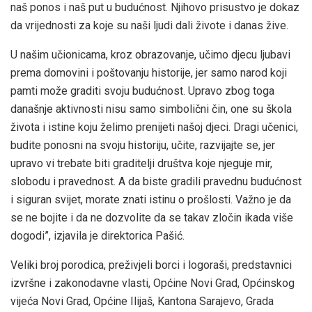
naš ponos i naš put u budućnost. Njihovo prisustvo je dokaz
da vrijednosti za koje su naši ljudi dali živote i danas žive.
U našim učionicama, kroz obrazovanje, učimo djecu ljubavi
prema domovini i poštovanju historije, jer samo narod koji
pamti može graditi svoju budućnost. Upravo zbog toga
današnje aktivnosti nisu samo simbolični čin, one su škola
života i istine koju želimo prenijeti našoj djeci. Dragi učenici,
budite ponosni na svoju historiju, učite, razvijajte se, jer
upravo vi trebate biti graditelji društva koje njeguje mir,
slobodu i pravednost. A da biste gradili pravednu budućnost
i siguran svijet, morate znati istinu o prošlosti. Važno je da
se ne bojite i da ne dozvolite da se takav zločin ikada više
dogodi”, izjavila je direktorica Pašić.
Veliki broj porodica, preživjeli borci i logoraši, predstavnici
izvršne i zakonodavne vlasti, Općine Novi Grad, Općinskog
vijeća Novi Grad, Općine Ilijaš, Kantona Sarajevo, Grada