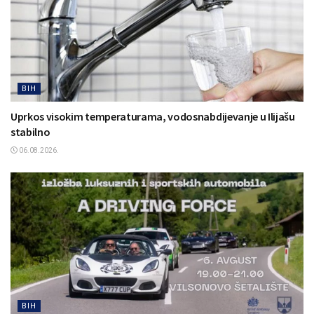
BIH
Uprkos visokim temperaturama, vodosnabdijevanje u Ilijašu
stabilno
06.08.2026.
BIH