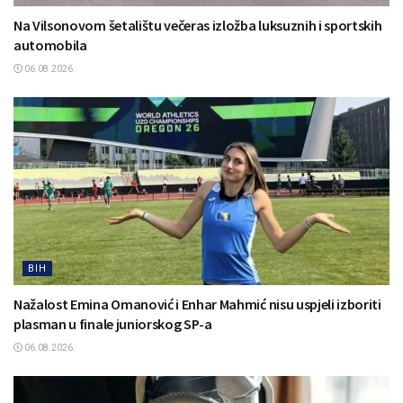
Na Vilsonovom šetalištu večeras izložba luksuznih i sportskih
automobila
06.08.2026.
BIH
Nažalost Emina Omanović i Enhar Mahmić nisu uspjeli izboriti
plasman u finale juniorskog SP-a
06.08.2026.