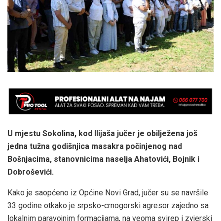
U mjestu Sokolina, kod Ilijaša jučer je obilježena još
jedna tužna godišnjica masakra počinjenog nad
Bošnjacima, stanovnicima naselja Ahatovići, Bojnik i
Dobroševići.
Kako je saopćeno iz Općine Novi Grad, jučer su se navršile
33 godine otkako je srpsko-crnogorski agresor zajedno sa
lokalnim paravojnim formacijama, na veoma svirep i zvjerski