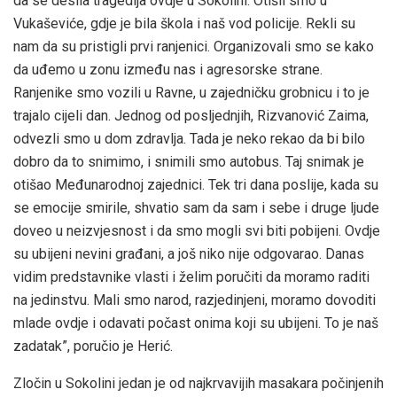
da se desila tragedija ovdje u Sokolini. Otišli smo u
Vukaševiće, gdje je bila škola i naš vod policije. Rekli su
nam da su pristigli prvi ranjenici. Organizovali smo se kako
da uđemo u zonu između nas i agresorske strane.
Ranjenike smo vozili u Ravne, u zajedničku grobnicu i to je
trajalo cijeli dan. Jednog od posljednjih, Rizvanović Zaima,
odvezli smo u dom zdravlja. Tada je neko rekao da bi bilo
dobro da to snimimo, i snimili smo autobus. Taj snimak je
otišao Međunarodnoj zajednici. Tek tri dana poslije, kada su
se emocije smirile, shvatio sam da sam i sebe i druge ljude
doveo u neizvjesnost i da smo mogli svi biti pobijeni. Ovdje
su ubijeni nevini građani, a još niko nije odgovarao. Danas
vidim predstavnike vlasti i želim poručiti da moramo raditi
na jedinstvu. Mali smo narod, razjedinjeni, moramo dovoditi
mlade ovdje i odavati počast onima koji su ubijeni. To je naš
zadatak”, poručio je Herić.
Zločin u Sokolini jedan je od najkrvavijih masakara počinjenih