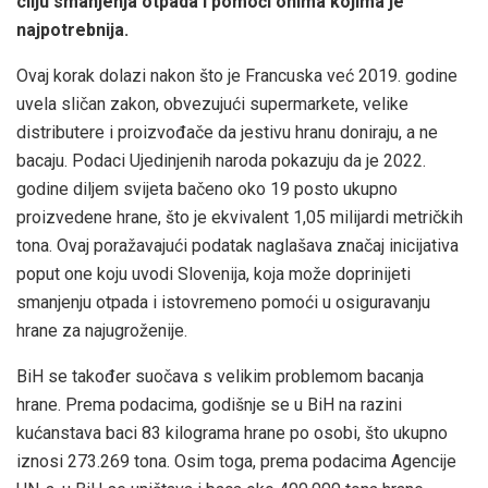
cilju smanjenja otpada i pomoći onima kojima je
najpotrebnija.
Ovaj korak dolazi nakon što je Francuska već 2019. godine
uvela sličan zakon, obvezujući supermarkete, velike
distributere i proizvođače da jestivu hranu doniraju, a ne
bacaju. Podaci Ujedinjenih naroda pokazuju da je 2022.
godine diljem svijeta bačeno oko 19 posto ukupno
proizvedene hrane, što je ekvivalent 1,05 milijardi metričkih
tona. Ovaj poražavajući podatak naglašava značaj inicijativa
poput one koju uvodi Slovenija, koja može doprinijeti
smanjenju otpada i istovremeno pomoći u osiguravanju
hrane za najugroženije.
BiH se također suočava s velikim problemom bacanja
hrane. Prema podacima, godišnje se u BiH na razini
kućanstava baci 83 kilograma hrane po osobi, što ukupno
iznosi 273.269 tona. Osim toga, prema podacima Agencije