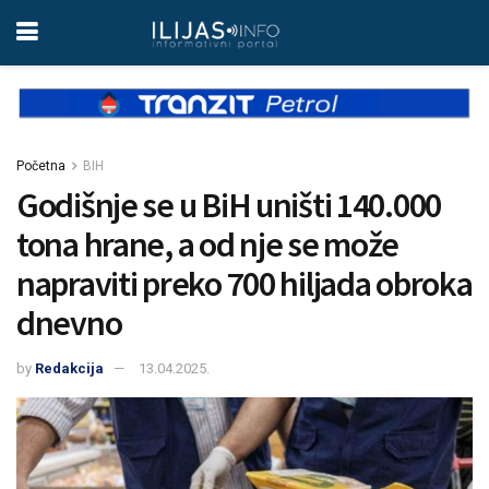
Početna
BIH
Godišnje se u BiH uništi 140.000
tona hrane, a od nje se može
napraviti preko 700 hiljada obroka
dnevno
by
Redakcija
13.04.2025.