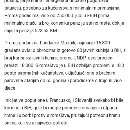
poskupljenje hrane i energenata dodatno pogoršava
situaciju, posebno za kućanstva s minimalnim primanjima.
Prema podacima, više od 250.000 ljudi u FBiH prima
minimalnu plaću, a broj korisnika penzija stalno raste, dok je
najniža penzija 573,53 KM.
Prema podacima Fondacije Mozaik, najmanje 16.800
građana ovisi o obrocima iz gotovo 60 javnih kuhinja u BiH, a
broj korisnika javnih kuhinja prema UNDP-ovoj procjeni
prelazi 18.000. Siromaštvo je u BiH ozbiljan problem, s 18,3
posto siromašnih kućanstava, uključujući one s bračnim
parovima starijim od 65 godina i porodicama s troje ili više
djece.
Inicijative poput one u Francuskoj i Sloveniji svakako bi bile
korisne u BiH, gdje bi mogle pomoći u smanjenju otpada
hrane i u borbi protiv siromaštva, pružajući potrebnu hranu
onima koji su u najvećoj potrebi.