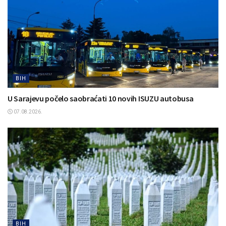
BIH
U Sarajevu počelo saobraćati 10 novih ISUZU autobusa
07.08.2026.
BIH