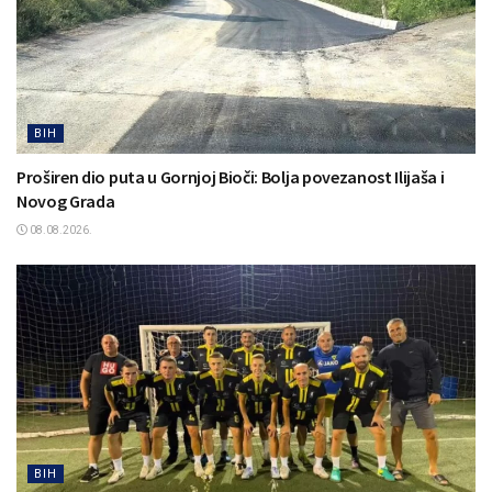
BIH
Proširen dio puta u Gornjoj Bioči: Bolja povezanost Ilijaša i
Novog Grada
08.08.2026.
BIH