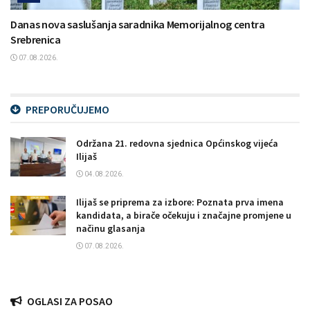
Danas nova saslušanja saradnika Memorijalnog centra
Srebrenica
07.08.2026.
PREPORUČUJEMO
Održana 21. redovna sjednica Općinskog vijeća
Ilijaš
04.08.2026.
Ilijaš se priprema za izbore: Poznata prva imena
kandidata, a birače očekuju i značajne promjene u
načinu glasanja
07.08.2026.
OGLASI ZA POSAO