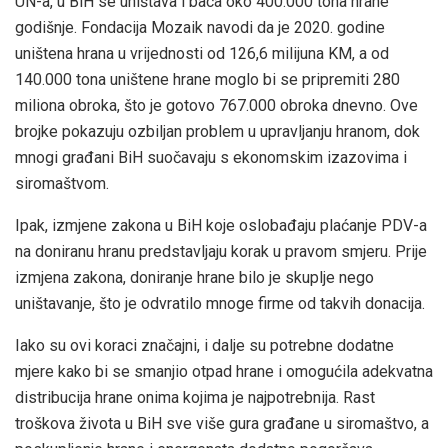
UN-a, u BiH se uništava i baca oko 400.000 tona hrane
godišnje. Fondacija Mozaik navodi da je 2020. godine
uništena hrana u vrijednosti od 126,6 milijuna KM, a od
140.000 tona uništene hrane moglo bi se pripremiti 280
miliona obroka, što je gotovo 767.000 obroka dnevno. Ove
brojke pokazuju ozbiljan problem u upravljanju hranom, dok
mnogi građani BiH suočavaju s ekonomskim izazovima i
siromaštvom.
Ipak, izmjene zakona u BiH koje oslobađaju plaćanje PDV-a
na doniranu hranu predstavljaju korak u pravom smjeru. Prije
izmjena zakona, doniranje hrane bilo je skuplje nego
uništavanje, što je odvratilo mnoge firme od takvih donacija.
Iako su ovi koraci značajni, i dalje su potrebne dodatne
mjere kako bi se smanjio otpad hrane i omogućila adekvatna
distribucija hrane onima kojima je najpotrebnija. Rast
troškova života u BiH sve više gura građane u siromaštvo, a