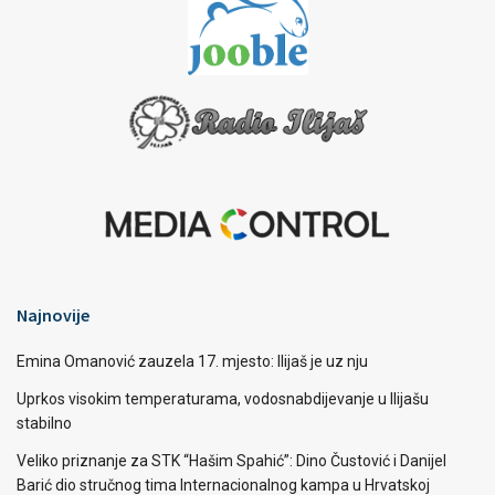
Najnovije
Emina Omanović zauzela 17. mjesto: Ilijaš je uz nju
Uprkos visokim temperaturama, vodosnabdijevanje u Ilijašu
stabilno
Veliko priznanje za STK “Hašim Spahić”: Dino Čustović i Danijel
Barić dio stručnog tima Internacionalnog kampa u Hrvatskoj