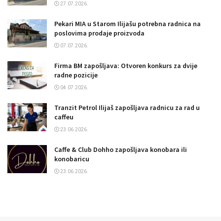
27.07.2026.
Pekari MIA u Starom Ilijašu potrebna radnica na
poslovima prodaje proizvoda
07.07.2026.
Firma BM zapošljava: Otvoren konkurs za dvije
radne pozicije
04.07.2026.
Tranzit Petrol Ilijaš zapošljava radnicu za rad u
caffeu
23.06.2026.
Caffe & Club Dohho zapošljava konobara ili
konobaricu
23.06.2026.