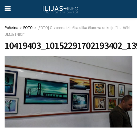
Početna
FOTO
[FOTO] Otvorena izložba slika članova sekcije “ILIJAŠKI
UMJETNICI”
10419403_10152291702193402_13