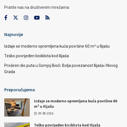
Pratite nas na društvenim mrežama:
Najnovije
Izdaje se moderno opremljena kuća površine 60 m² u Ilijašu
Teško povrijeđen biciklista kod Ilijaša
Proširen dio puta u Gornjoj Bioči: Bolja povezanost Ilijaša i Novog
Grada
Preporučujemo
Izdaje se moderno opremljena kuća površine 60
m² u Ilijašu
09.08.2026.
Teško povrijeđen biciklista kod Ilijaša