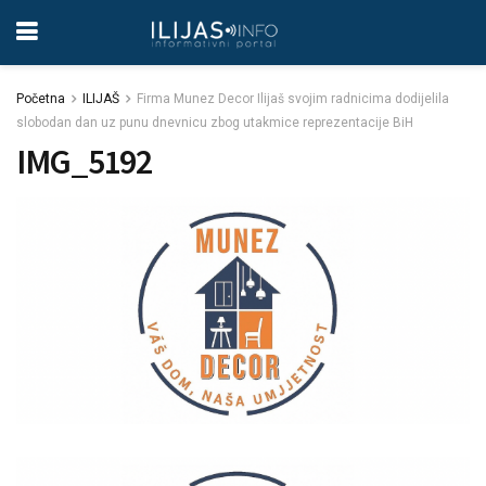
Početna
ILIJAŠ
Firma Munez Decor Ilijaš svojim radnicima dodijelila
slobodan dan uz punu dnevnicu zbog utakmice reprezentacije BiH
IMG_5192