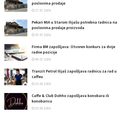
poslovima prodaje
27.07.2026.
Pekari MIA u Starom Ilijašu potrebna radnica na
poslovima prodaje proizvoda
07.07.2026.
Firma BM zapošljava: Otvoren konkurs za dvije
radne pozicije
04.07.2026.
Tranzit Petrol Ilijaš zapošljava radnicu za rad u
caffeu
23.06.2026.
Caffe & Club Dohho zapošljava konobara ili
konobaricu
23.06.2026.