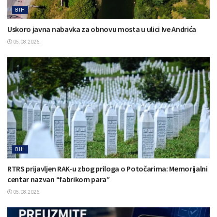
BIH
Uskoro javna nabavka za obnovu mosta u ulici Ive Andrića
05.08.2026.
BIH
RTRS prijavljen RAK-u zbog priloga o Potočarima: Memorijalni
centar nazvan “fabrikom para”
05.08.2026.