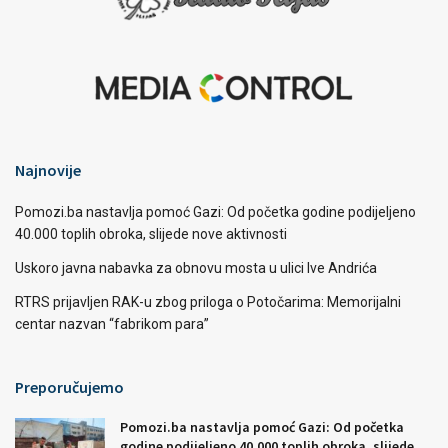
Najnovije
Pomozi.ba nastavlja pomoć Gazi: Od početka godine podijeljeno
40.000 toplih obroka, slijede nove aktivnosti
Uskoro javna nabavka za obnovu mosta u ulici Ive Andrića
RTRS prijavljen RAK-u zbog priloga o Potočarima: Memorijalni
centar nazvan “fabrikom para”
Preporučujemo
Pomozi.ba nastavlja pomoć Gazi: Od početka
godine podijeljeno 40.000 toplih obroka, slijede