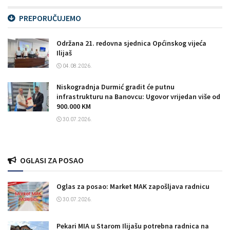
PREPORUČUJEMO
Održana 21. redovna sjednica Općinskog vijeća
Ilijaš
04.08.2026.
Niskogradnja Durmić gradit će putnu
infrastrukturu na Banovcu: Ugovor vrijedan više od
900.000 KM
30.07.2026.
OGLASI ZA POSAO
Oglas za posao: Market MAK zapošljava radnicu
30.07.2026.
Pekari MIA u Starom Ilijašu potrebna radnica na