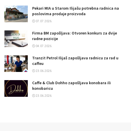
Pekari MIA u Starom Ilijašu potrebna radnica na
poslovima prodaje proizvoda
07.07.2026.
Firma BM zapošljava: Otvoren konkurs za dvije
radne pozicije
04.07.2026.
Tranzit Petrol Ilijaš zapošljava radnicu za rad u
caffeu
23.06.2026.
Caffe & Club Dohho zapošljava konobara ili
konobaricu
23.06.2026.