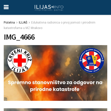
Početna
ILIJAŠ
Edukativna radionica o prvoj pomoći i prirodnim
katastrofama u MZ Mrakovo
IMG_4666