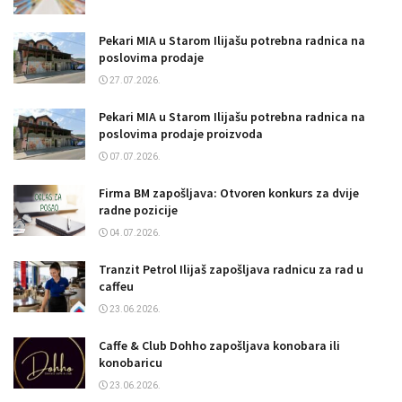
Pekari MIA u Starom Ilijašu potrebna radnica na
poslovima prodaje
27.07.2026.
Pekari MIA u Starom Ilijašu potrebna radnica na
poslovima prodaje proizvoda
07.07.2026.
Firma BM zapošljava: Otvoren konkurs za dvije
radne pozicije
04.07.2026.
Tranzit Petrol Ilijaš zapošljava radnicu za rad u
caffeu
23.06.2026.
Caffe & Club Dohho zapošljava konobara ili
konobaricu
23.06.2026.