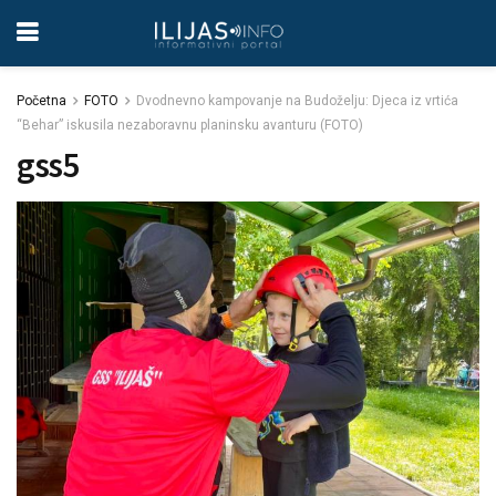
Početna
FOTO
Dvodnevno kampovanje na Budoželju: Djeca iz vrtića
“Behar” iskusila nezaboravnu planinsku avanturu (FOTO)
gss5