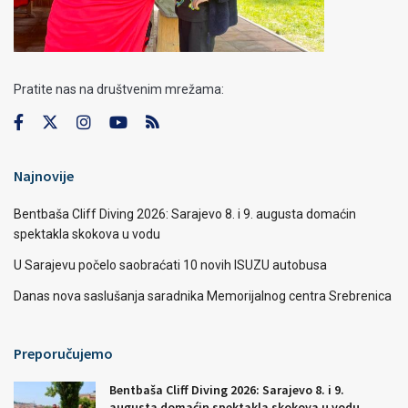
Pratite nas na društvenim mrežama:
Najnovije
Bentbaša Cliff Diving 2026: Sarajevo 8. i 9. augusta domaćin
spektakla skokova u vodu
U Sarajevu počelo saobraćati 10 novih ISUZU autobusa
Danas nova saslušanja saradnika Memorijalnog centra Srebrenica
Preporučujemo
Bentbaša Cliff Diving 2026: Sarajevo 8. i 9.
augusta domaćin spektakla skokova u vodu