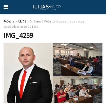
Početna
ILIJAŠ
Dr. Samed Mešanović izabran je za novog
predsjedavajućeg OV Ilijaš
IMG_4259