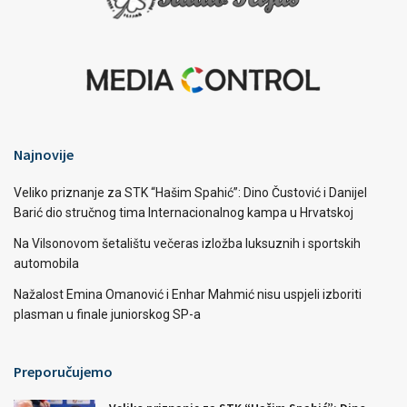
Najnovije
Veliko priznanje za STK “Hašim Spahić”: Dino Čustović i Danijel
Barić dio stručnog tima Internacionalnog kampa u Hrvatskoj
Na Vilsonovom šetalištu večeras izložba luksuznih i sportskih
automobila
Nažalost Emina Omanović i Enhar Mahmić nisu uspjeli izboriti
plasman u finale juniorskog SP-a
Preporučujemo