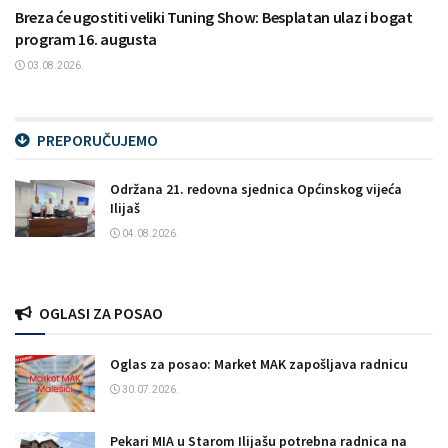
Breza će ugostiti veliki Tuning Show: Besplatan ulaz i bogat
program 16. augusta
03.08.2026.
PREPORUČUJEMO
Održana 21. redovna sjednica Općinskog vijeća
Ilijaš
04.08.2026.
OGLASI ZA POSAO
Oglas za posao: Market MAK zapošljava radnicu
30.07.2026.
Pekari MIA u Starom Ilijašu potrebna radnica na