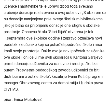
učenike i nastavnike te je upravo zbog toga svečano
uručenje donacije realizovano u ovoj ustanovi. „S obzirom da
su donacije namjenjene prije svega školskim bibliotekama,
jako je bitno da pri prijemu donacije one stignu u školske
prostorije. Osnovna škola “Stari Ilijaš“ otvorena je tek
1.septembra ove školske godine i zapravo označava novi
početak za učenike koji su pohađali područne škole i nisu
imali svoje prostorije. Dakle ovo je novi početak za učenike
ove škole i oni će u ime svih školaraca u Kantonu Sarajevo
primiti donaciju udžbenika za osnovne i srednje škole,a
putem Prosvjetno-pedagoškog zavoda udžbenici će biti
distribuirani u ostale škole“, kazala je Ivana Kešić program
manager Obrazovnog centra za demokratiju i ljudska prava
CIVITAS.
piše : Enisa Mešetović