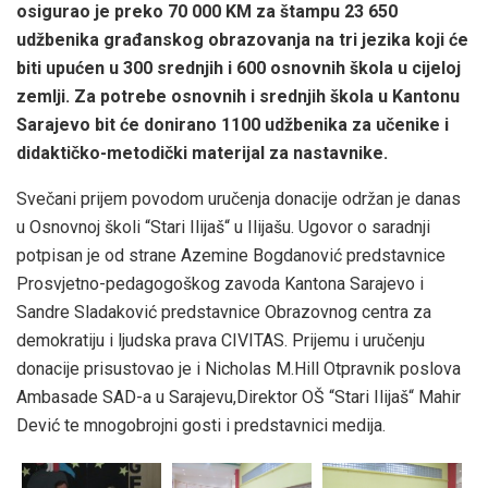
osigurao je preko 70 000 KM za štampu 23 650
udžbenika građanskog obrazovanja na tri jezika koji će
biti upućen u 300 srednjih i 600 osnovnih škola u cijeloj
zemlji. Za potrebe osnovnih i srednjih škola u Kantonu
Sarajevo bit će donirano 1100 udžbenika za učenike i
didaktičko-metodički materijal za nastavnike.
Svečani prijem povodom uručenja donacije održan je danas
u Osnovnoj školi “Stari Ilijaš“ u Ilijašu. Ugovor o saradnji
potpisan je od strane Azemine Bogdanović predstavnice
Prosvjetno-pedagogoškog zavoda Kantona Sarajevo i
Sandre Sladaković predstavnice Obrazovnog centra za
demokratiju i ljudska prava CIVITAS. Prijemu i uručenju
donacije prisustovao je i Nicholas M.Hill Otpravnik poslova
Ambasade SAD-a u Sarajevu,Direktor OŠ “Stari Ilijaš“ Mahir
Dević te mnogobrojni gosti i predstavnici medija.