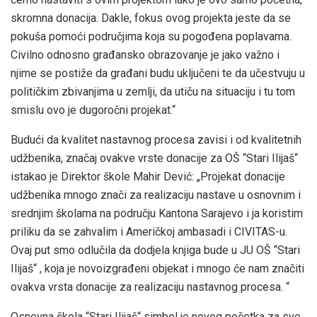
skromna donacija. Dakle, fokus ovog projekta jeste da se
pokuša pomoći područjima koja su pogođena poplavama.
Civilno odnosno građansko obrazovanje je jako važno i
njime se postiže da građani budu uključeni te da učestvuju u
političkim zbivanjima u zemlji, da utiču na situaciju i tu tom
smislu ovo je dugoročni projekat.“
Budući da kvalitet nastavnog procesa zavisi i od kvalitetnih
udžbenika, značaj ovakve vrste donacije za OŠ “Stari Ilijaš“
istakao je Direktor škole Mahir Dević: „Projekat donacije
udžbenika mnogo znači za realizaciju nastave u osnovnim i
srednjim školama na području Kantona Sarajevo i ja koristim
priliku da se zahvalim i Američkoj ambasadi i CIVITAS-u.
Ovaj put smo odlučila da dodjela knjiga bude u JU OŠ “Stari
Ilijaš“ , koja je novoizgrađeni objekat i mnogo će nam značiti
ovakva vrsta donacije za realizaciju nastavnog procesa. “
Osnovna škola “Stari Ilijaš“ simbol je novog početka za sve