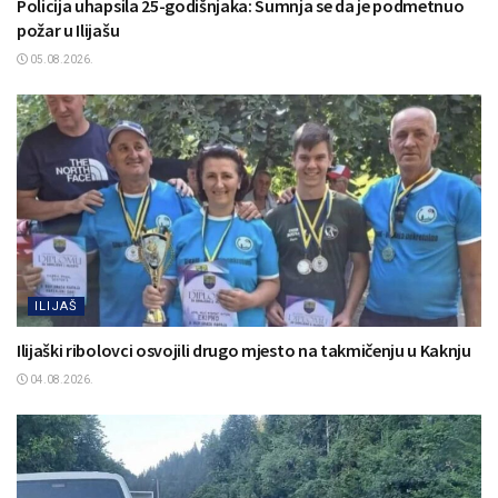
Policija uhapsila 25-godišnjaka: Sumnja se da je podmetnuo
požar u Ilijašu
05.08.2026.
ILIJAŠ
Ilijaški ribolovci osvojili drugo mjesto na takmičenju u Kaknju
04.08.2026.