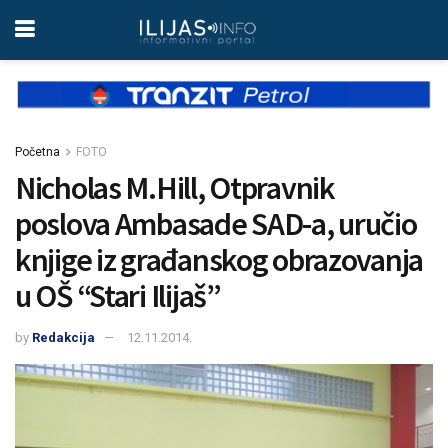
Početna
FOTO
Nicholas M.Hill, Otpravnik
poslova Ambasade SAD-a, uručio
knjige iz građanskog obrazovanja
u OŠ “Stari Ilijaš”
by
Redakcija
12.11.2014.