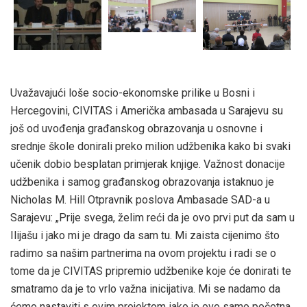
Uvažavajući loše socio-ekonomske prilike u Bosni i
Hercegovini, CIVITAS i Američka ambasada u Sarajevu su
još od uvođenja građanskog obrazovanja u osnovne i
srednje škole donirali preko milion udžbenika kako bi svaki
učenik dobio besplatan primjerak knjige. Važnost donacije
udžbenika i samog građanskog obrazovanja istaknuo je
Nicholas M. Hill Otpravnik poslova Ambasade SAD-a u
Sarajevu: „Prije svega, želim reći da je ovo prvi put da sam u
Ilijašu i jako mi je drago da sam tu. Mi zaista cijenimo što
radimo sa našim partnerima na ovom projektu i radi se o
tome da je CIVITAS pripremio udžbenike koje će donirati te
smatramo da je to vrlo važna inicijativa. Mi se nadamo da
ćemo nastaviti s ovim projektom iako je ovo samo početna,