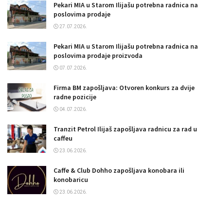
Pekari MIA u Starom Ilijašu potrebna radnica na
poslovima prodaje
27.07.2026.
Pekari MIA u Starom Ilijašu potrebna radnica na
poslovima prodaje proizvoda
07.07.2026.
Firma BM zapošljava: Otvoren konkurs za dvije
radne pozicije
04.07.2026.
Tranzit Petrol Ilijaš zapošljava radnicu za rad u
caffeu
23.06.2026.
Caffe & Club Dohho zapošljava konobara ili
konobaricu
23.06.2026.