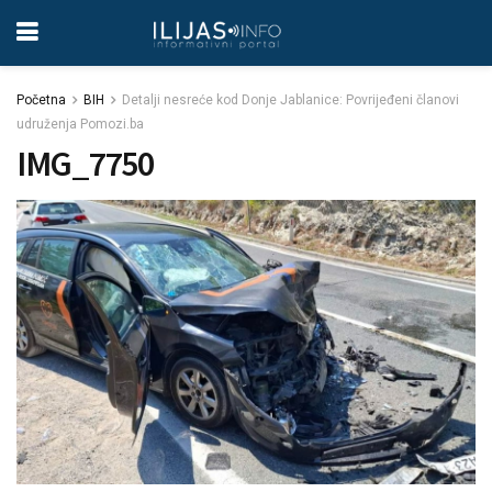
Početna
BIH
Detalji nesreće kod Donje Jablanice: Povrijeđeni članovi
udruženja Pomozi.ba
IMG_7750