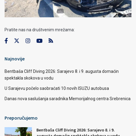
Pratite nas na društvenim mrežama:
Najnovije
Bentbaša Cliff Diving 2026: Sarajevo 8. i 9. augusta domaćin
spektakla skokova u vodu
U Sarajevu počelo saobraćati 10 novih ISUZU autobusa
Danas nova saslušanja saradnika Memorijalnog centra Srebrenica
Preporučujemo
Bentbaša Cliff Diving 2026: Sarajevo 8. i 9.
augusta domaćin spektakla skokova u vodu