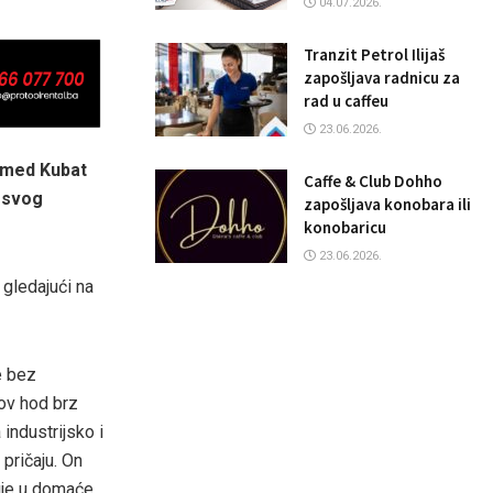
04.07.2026.
Tranzit Petrol Ilijaš
zapošljava radnicu za
rad u caffeu
23.06.2026.
hamed Kubat
Caffe & Club Dohho
m svog
zapošljava konobara ili
konobaricu
23.06.2026.
 gledajući na
e bez
gov hod brz
industrijsko i
pričaju. On
ruje u domaće