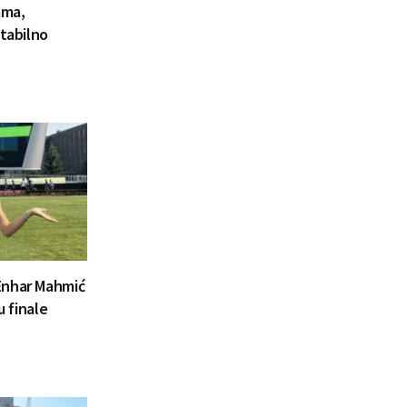
ama,
stabilno
Enhar Mahmić
u finale