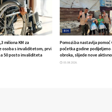
BIH
,3 miliona KM za
Pomozi.ba nastavlja pomoć 
 osoba s invaliditetom, prvi
početka godine podijeljeno 
sa 50 posto invaliditeta
obroka, slijede nove aktivno
05.08.2026.