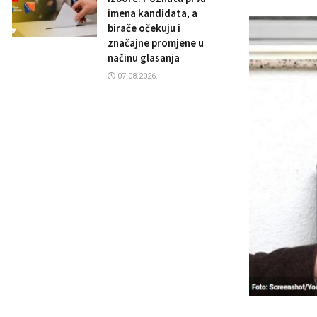
imena kandidata, a
birače očekuju i
značajne promjene u
načinu glasanja
07.08.2026.