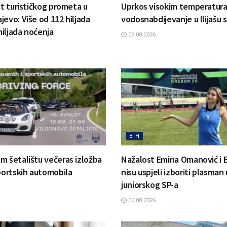
st turističkog prometa u
Uprkos visokim temperatur
jevo: Više od 112 hiljada
vodosnabdijevanje u Ilijašu 
 hiljada noćenja
06.08.2026.
BIH
m šetalištu večeras izložba
Nažalost Emina Omanović i 
sportskih automobila
nisu uspjeli izboriti plasman 
juniorskog SP-a
06.08.2026.