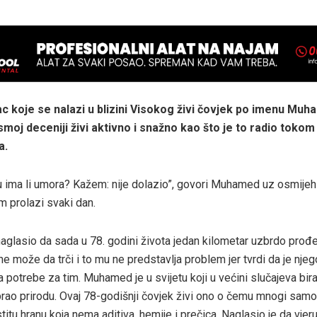
c koje se nalazi u blizini Visokog živi čovjek po imenu Mu
osmoj deceniji živi aktivno i snažno kao što je to radio toko
a.
u ima li umora? Kažem: nije dolazio”, govori Muhamed uz osmijeh
m prolazi svaki dan.
glasio da sada u 78. godini života jedan kilometar uzbrdo prođ
ne može da trči i to mu ne predstavlja problem jer tvrdi da je nje
 potrebe za tim. Muhamed je u svijetu koji u većini slučajeva bira 
brao prirodu. Ovaj 78-godišnji čovjek živi ono o čemu mnogi samo 
titu hranu koja nema aditiva, hemije i prečica. Naglasio je da vje