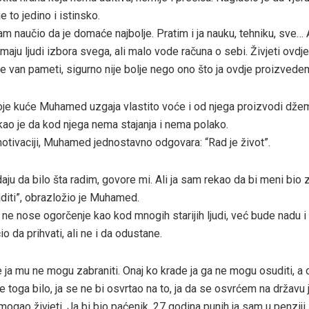
e to jedino i istinsko.
m naučio da je domaće najbolje. Pratim i ja nauku, tehniku, sve… 
Imaju ljudi izbora svega, ali malo vode računa o sebi. Živjeti ovdje
je van pameti, sigurno nije bolje nego ono što ja ovdje proizvede
oje kuće Muhamed uzgaja vlastito voće i od njega proizvodi dže
o je da kod njega nema stajanja i nema polako.
motivaciji, Muhamed jednostavno odgovara: “Rad je život”.
aju da bilo šta radim, govore mi. Ali ja sam rekao da bi meni bio 
aditi”, obrazložio je Muhamed.
i ne nose ogorčenje kao kod mnogih starijih ljudi, već bude nadu i
io da prihvati, ali ne i da odustane.
e ja mu ne mogu zabraniti. Onaj ko krade ja ga ne mogu osuditi, a 
e toga bilo, ja se ne bi osvrtao na to, ja da se osvrćem na državu 
mogao živjeti. Ja bi bio paćenik, 27 godina punih ja sam u penziji 