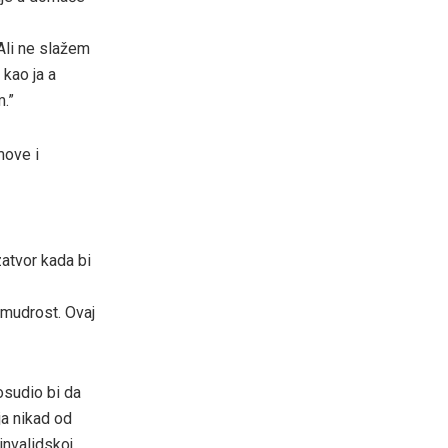
Ali ne slažem
 kao ja a
m.”
move i
zatvor kada bi
 mudrost. Ovaj
osudio bi da
ja nikad od
invalidskoj.