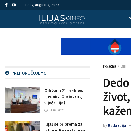
Friday, August 7, 2026
Početna
BIH
PREPORUČUJEMO
Dedo 
Održana 21. redovna
život
sjednica Općinskog
vijeća Ilijaš
kažem
04.08.2026.
Ilijaš se priprema za
by
Redakcija
izbore: Poznata prva