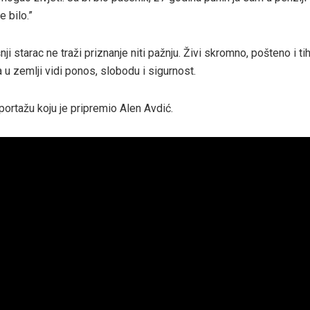
e bilo.”
ji starac ne traži priznanje niti pažnju. Živi skromno, pošteno i tih
 u zemlji vidi ponos, slobodu i sigurnost.
portažu koju je pripremio Alen Avdić.