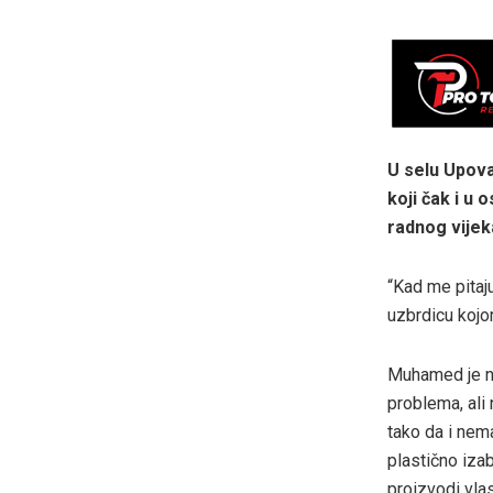
U selu Upova
koji čak i u 
radnog vijek
“Kad me pitaj
uzbrdicu kojo
Muhamed je na
problema, ali 
tako da i nema
plastično iza
proizvodi vlas