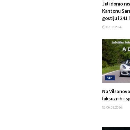
Juli donio ra
Kantonu Sara
gostiju i 241
07.08.2026.
BIH
Na Vilsonovo
luksuznih i 
06.08.2026.