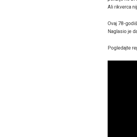
Ali rikverca nij
Ovaj 78-godišn
Naglasio je da
Pogledajte re