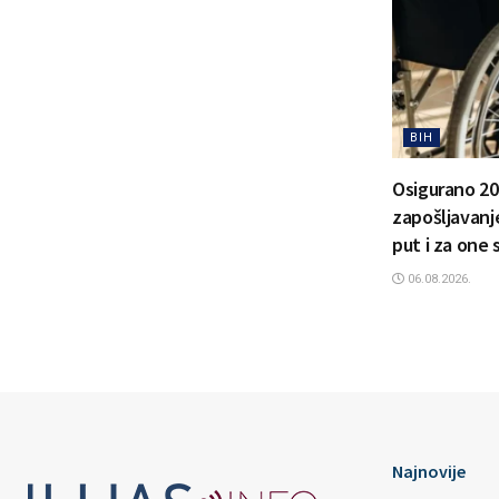
BIH
Osigurano 20
zapošljavanje
put i za one 
06.08.2026.
Najnovije