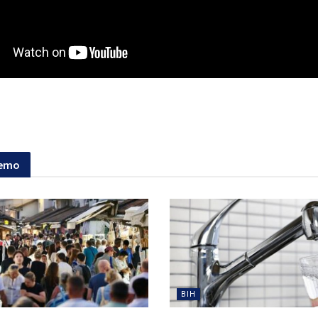
jemo
BIH