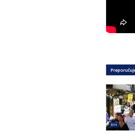
Preporuču
BIH