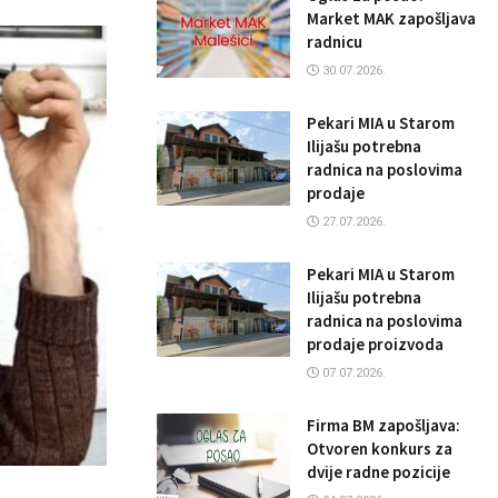
Market MAK zapošljava
radnicu
30.07.2026.
Pekari MIA u Starom
Ilijašu potrebna
radnica na poslovima
prodaje
27.07.2026.
Pekari MIA u Starom
Ilijašu potrebna
radnica na poslovima
prodaje proizvoda
07.07.2026.
Firma BM zapošljava:
Otvoren konkurs za
dvije radne pozicije