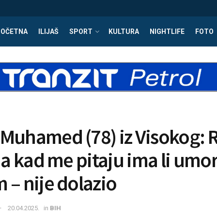
POČETNA
ILIJAŠ
SPORT
KULTURA
NIGHTLIFE
FOTO
Muhamed (78) iz Visokog: R
, a kad me pitaju ima li umo
 – nije dolazio
20.04.2025.
in
BIH