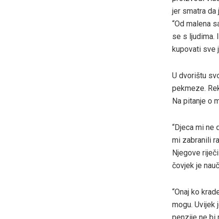
jer smatra da j
“Od malena sa
se s ljudima. 
kupovati sve 
U dvorištu sv
pekmeze. Reka
Na pitanje o 
“Djeca mi ne d
mi zabranili r
Njegove riječ
čovjek je nauč
“Onaj ko krad
mogu. Uvijek j
penzije ne bi 