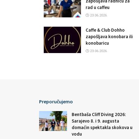
zapošljava radnicu za
rad u caffeu
23.06.2026.
Caffe & Club Dohho
zapošljava konobara ili
konobaricu
23.06.2026.
Preporučujemo
Bentbaša Cliff Diving 2026:
Sarajevo 8. i 9. augusta
domaćin spektakla skokova u
vodu