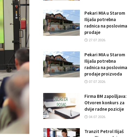
Pekari MIA u Starom
Ilijašu potrebna
radnica na poslovima
prodaje
27.07.2026.
Pekari MIA u Starom
Ilijašu potrebna
radnica na poslovima
prodaje proizvoda
07.07.2026.
Firma BM zapošljava:
Otvoren konkurs za
dvije radne pozicije
04.07.2026.
Tranzit Petrol Ilijaš