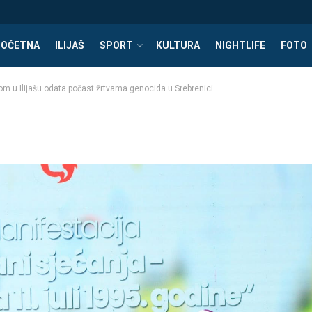
POČETNA
ILIJAŠ
SPORT
KULTURA
NIGHTLIFE
FOTO
om u Ilijašu odata počast žrtvama genocida u Srebrenici